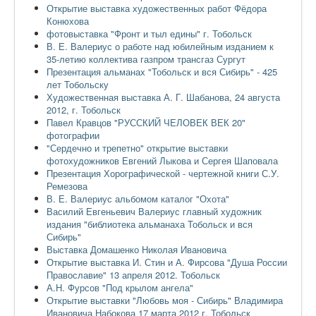
Открытие выставка художественных работ Фёдора
Конюхова
фотовыставка "Фронт и тыл едины" г. Тобольск
В. Е. Валериус о работе над юбилейным изданием к
35-летию коллектива газпром трансгаз Сургут
Презентация альманах "Тобольск и вся Сибирь" - 425
лет Тобольску
Художественная выставка А. Г. Шабанова, 24 августа
2012, г. Тобольск
Павел Кравцов "РУССКИЙ ЧЕЛОВЕК ВЕК 20"
фотографии
"Сердечно и трепетно" открытие выставки
фотохудожников Евгений Лыкова и Сергея Шаповала
Презентация Хорографической - чертежной книги С.У.
Ремезова
В. Е. Валериус альбомом каталог "Охота"
Василий Евгеньевич Валериус главный художник
издания "библиотека альманаха Тобольск и вся
Сибирь"
Выставка Домашенко Николая Ивановича
Открытие выставка И. Стин и А. Фирсова "Душа России
Православие" 13 апреля 2012. Тобольск
А.Н. Фурсов "Под крылом ангела"
Открытие выставки "Любовь моя - Сибирь" Владимира
Ивановича Набокова 17 марта 2012 г. Тобольск