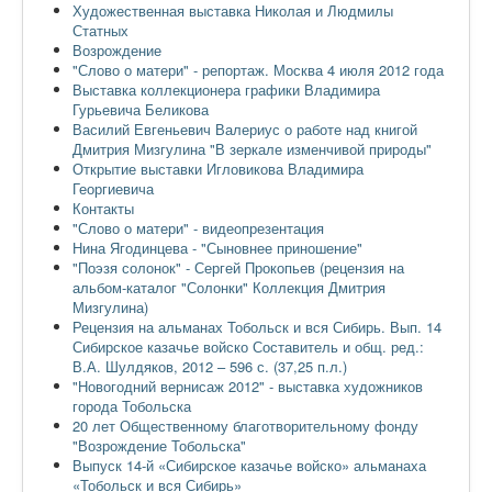
Художественная выставка Николая и Людмилы
Статных
Возрождение
"Слово о матери" - репортаж. Москва 4 июля 2012 года
Выставка коллекционера графики Владимира
Гурьевича Беликова
Василий Евгеньевич Валериус о работе над книгой
Дмитрия Мизгулина "В зеркале изменчивой природы"
Открытие выставки Игловикова Владимира
Георгиевича
Контакты
"Слово о матери" - видеопрезентация
Нина Ягодинцева - "Сыновнее приношение"
"Поэзя солонок" - Сергей Прокопьев (рецензия на
альбом-каталог "Солонки" Коллекция Дмитрия
Мизгулина)
Рецензия на альманах Тобольск и вся Сибирь. Вып. 14
Сибирское казачье войско Составитель и общ. ред.:
В.А. Шулдяков, 2012 – 596 с. (37,25 п.л.)
"Новогодний вернисаж 2012" - выставка художников
города Тобольска
20 лет Общественному благотворительному фонду
"Возрождение Тобольска"
Выпуск 14-й «Сибирское казачье войско» альманаха
«Тобольск и вся Сибирь»