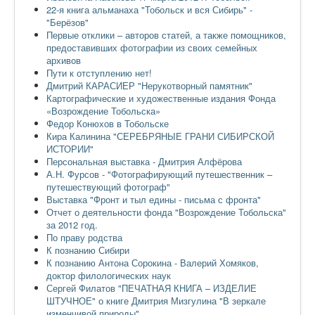
22-я книга альманаха "Тобольск и вся Сибирь" -
"Берёзов"
Первые отклики – авторов статей, а также помощников,
предоставивших фотографии из своих семейных
архивов
Пути к отступлению нет!
Дмитрий КАРАСИЕР "Нерукотворный памятник"
Картографические и художественные издания Фонда
«Возрождение Тобольска»
Федор Конюхов в Тобольске
Кира Калинина "СЕРЕБРЯНЫЕ ГРАНИ СИБИРСКОЙ
ИСТОРИИ"
Персональная выставка - Дмитрия Алфёрова
А.Н. Фурсов - "Фотографирующий путешественник –
путешествующий фотограф"
Выставка "Фронт и тыл едины - письма с фронта"
Отчет о деятельности фонда "Возрождение Тобольска"
за 2012 год.
По праву родства
К познанию Сибири
К познанию Антона Сорокина - Валерий Хомяков,
доктор филологических наук
Сергей Филатов "ПЕЧАТНАЯ КНИГА – ИЗДЕЛИЕ
ШТУЧНОЕ" о книге Дмитрия Мизгулина "В зеркале
изменчивой природы"