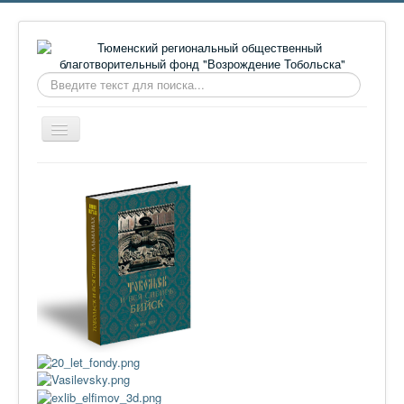
Искать...
Включить/
выключить
навигацию
Главная
О фонде
Онлайн библиотека
Видеоматериалы
Контакты
Сайт проекта Достоевский
Ермаковополе.рф