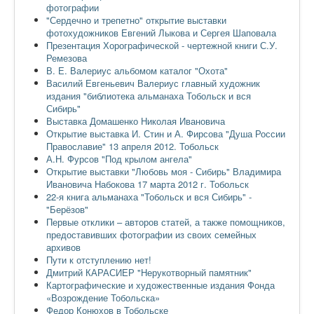
фотографии
"Сердечно и трепетно" открытие выставки
фотохудожников Евгений Лыкова и Сергея Шаповала
Презентация Хорографической - чертежной книги С.У.
Ремезова
В. Е. Валериус альбомом каталог "Охота"
Василий Евгеньевич Валериус главный художник
издания "библиотека альманаха Тобольск и вся
Сибирь"
Выставка Домашенко Николая Ивановича
Открытие выставка И. Стин и А. Фирсова "Душа России
Православие" 13 апреля 2012. Тобольск
А.Н. Фурсов "Под крылом ангела"
Открытие выставки "Любовь моя - Сибирь" Владимира
Ивановича Набокова 17 марта 2012 г. Тобольск
22-я книга альманаха "Тобольск и вся Сибирь" -
"Берёзов"
Первые отклики – авторов статей, а также помощников,
предоставивших фотографии из своих семейных
архивов
Пути к отступлению нет!
Дмитрий КАРАСИЕР "Нерукотворный памятник"
Картографические и художественные издания Фонда
«Возрождение Тобольска»
Федор Конюхов в Тобольске