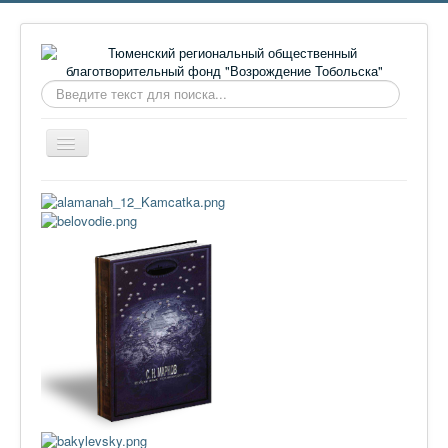
Искать...
Включить/
выключить
навигацию
Главная
О фонде
Онлайн библиотека
Видеоматериалы
Контакты
Сайт проекта Достоевский
Ермаковополе.рф