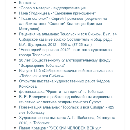
Контакты
"Слово о матери" - видеопрезентация
Нина Ягодинцева - "Сыновнее приношение"
"Поэзя солонок" - Сергей Прокопьев (рецензия на
альбом-каталог "Солонки" Коллекция Дмитрия
Мизгулина)
Рецензия на альманах Тобольск и вся Сибирь. Вып. 14
Сибирское казачье войско Составитель и общ. ред.:
В.А. Шулдяков, 2012 – 596 с. (37,25 п.л.)
"Новогодний вернисаж 2012" - выставка художников
города Тобольска
20 лет Общественному благотворительному фонду
"Возрождение Тобольска"
Выпуск 14-й «Сибирское казачье войско» альманаха
«Тобольск и вся Сибирь»
Открытие выставка художественных работ Фёдора
Конюхова
фотовыставка "Фронт и тыл едины" г. Тобольск
В. Е. Валериус о работе над юбилейным изданием к
35-летию коллектива газпром трансгаз Сургут
Презентация альманах "Тобольск и вся Сибирь" - 425
лет Тобольску
Художественная выставка А. Г. Шабанова, 24 августа
2012, г. Тобольск
Павел Кравцов "РУССКИЙ ЧЕЛОВЕК ВЕК 20"