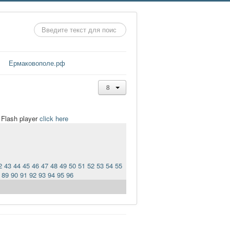
Искать...
Ермаковополе.рф
t Flash player
click here
2
43
44
45
46
47
48
49
50
51
52
53
54
55
89
90
91
92
93
94
95
96