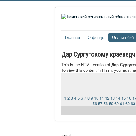
Главная
О фонде
Онлайн библ
Дар Сургутскому краевед
This is the HTML version of
Дар Сургутс
To view this content in Flash, you must h
1
2
3
4
5
6
7
8
9
10
11
12
13
14
15
16
1
56
57
58
59
60
61
62
63
Email