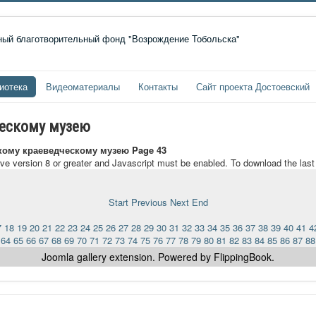
иотека
Видеоматериалы
Контакты
Сайт проекта Достоевский
ческому музею
кому краеведческому музею Page 43
ave version 8 or greater and Javascript must be enabled. To download the las
Start
Previous
Next
End
7
18
19
20
21
22
23
24
25
26
27
28
29
30
31
32
33
34
35
36
37
38
39
40
41
4
64
65
66
67
68
69
70
71
72
73
74
75
76
77
78
79
80
81
82
83
84
85
86
87
88
Joomla gallery
extension. Powered by FlippingBook.