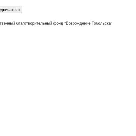
одписаться
твенный благотворительный фонд "Возрождение Тобольска"