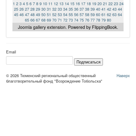
1
2
3
4
5
6
7
8
9
10
11
12
13
14
15
16
17
18
19
20
21
22
23
24
25
26
27
28
29
30
31
32
33
34
35
36
37
38
39
40
41
42
43
44
45
46
47
48
49
50
51
52
53
54
55
56
57
58
59
60
61
62
63
64
65
66
67
68
69
70
71
72
73
74
75
76
77
78
79
80
Joomla gallery
extension. Powered by FlippingBook.
Email
Подписаться
© 2026 Тюменский региональный общественный
Наверх
благотворительный фонд "Возрождение Тобольска"