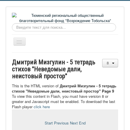
Искать...
Включить/
выключить
навигацию
Главная
Дмитрий Мизгулин - 5 тетрадь
О фонде
стихов "Неведомые дали,
неистовый простор"
Онлайн библиотека
Видеоматериалы
This is the HTML version of
Дмитрий Мизгулин - 5 тетрадь
стихов "Неведомые дали, неистовый простор" Page 9
Контакты
To view this content in Flash, you must have version 8 or
greater and Javascript must be enabled. To download the last
Сайт проекта Достоевский
Flash player
click here
Ермаковополе.рф
Start
Previous
Next
End