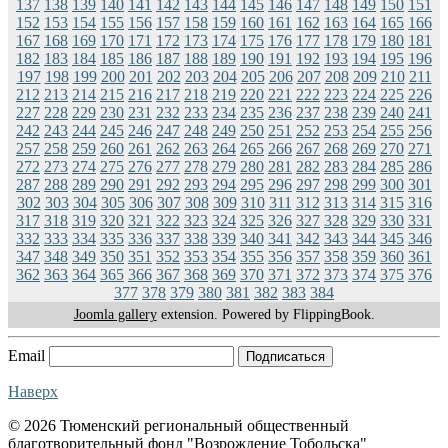
137
138
139
140
141
142
143
144
145
146
147
148
149
150
151
152
153
154
155
156
157
158
159
160
161
162
163
164
165
166
167
168
169
170
171
172
173
174
175
176
177
178
179
180
181
182
183
184
185
186
187
188
189
190
191
192
193
194
195
196
197
198
199
200
201
202
203
204
205
206
207
208
209
210
211
212
213
214
215
216
217
218
219
220
221
222
223
224
225
226
227
228
229
230
231
232
233
234
235
236
237
238
239
240
241
242
243
244
245
246
247
248
249
250
251
252
253
254
255
256
257
258
259
260
261
262
263
264
265
266
267
268
269
270
271
272
273
274
275
276
277
278
279
280
281
282
283
284
285
286
287
288
289
290
291
292
293
294
295
296
297
298
299
300
301
302
303
304
305
306
307
308
309
310
311
312
313
314
315
316
317
318
319
320
321
322
323
324
325
326
327
328
329
330
331
332
333
334
335
336
337
338
339
340
341
342
343
344
345
346
347
348
349
350
351
352
353
354
355
356
357
358
359
360
361
362
363
364
365
366
367
368
369
370
371
372
373
374
375
376
377
378
379
380
381
382
383
384
Joomla gallery
extension. Powered by FlippingBook.
Email
Подписаться
Наверх
© 2026 Тюменский региональный общественный
благотворительный фонд "Возрождение Тобольска"