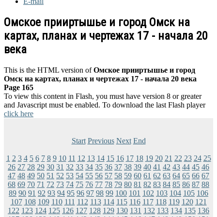
E-mail
Омское прииртышье и город Омск на
картах, планах и чертежах 17 - начала 20
века
This is the HTML version of
Омское прииртышье и город
Омск на картах, планах и чертежах 17 - начала 20 века
Page 165
To view this content in Flash, you must have version 8 or greater
and Javascript must be enabled. To download the last Flash player
click here
Start
Previous
Next
End
1
2
3
4
5
6
7
8
9
10
11
12
13
14
15
16
17
18
19
20
21
22
23
24
25
26
27
28
29
30
31
32
33
34
35
36
37
38
39
40
41
42
43
44
45
46
47
48
49
50
51
52
53
54
55
56
57
58
59
60
61
62
63
64
65
66
67
68
69
70
71
72
73
74
75
76
77
78
79
80
81
82
83
84
85
86
87
88
89
90
91
92
93
94
95
96
97
98
99
100
101
102
103
104
105
106
107
108
109
110
111
112
113
114
115
116
117
118
119
120
121
122
123
124
125
126
127
128
129
130
131
132
133
134
135
136