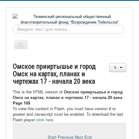
Искать...
Включить/
выключить
навигацию
Главная
Омское прииртышье и город
О фонде
Омск на картах, планах и
чертежах 17 - начала 20 века
Онлайн библиотека
Видеоматериалы
This is the HTML version of
Омское прииртышье и город
Омск на картах, планах и чертежах 17 - начала 20 века
Контакты
Page 169
To view this content in Flash, you must have version 8 or
Сайт проекта Достоевский
greater and Javascript must be enabled. To download the last
Flash player
click here
Ермаковополе.рф
Start
Previous
Next
End