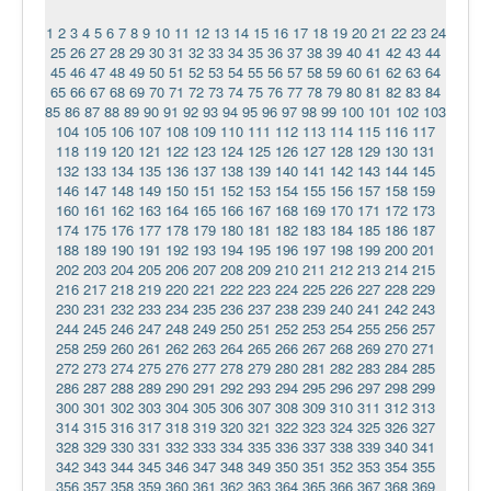
1
2
3
4
5
6
7
8
9
10
11
12
13
14
15
16
17
18
19
20
21
22
23
24
25
26
27
28
29
30
31
32
33
34
35
36
37
38
39
40
41
42
43
44
45
46
47
48
49
50
51
52
53
54
55
56
57
58
59
60
61
62
63
64
65
66
67
68
69
70
71
72
73
74
75
76
77
78
79
80
81
82
83
84
85
86
87
88
89
90
91
92
93
94
95
96
97
98
99
100
101
102
103
104
105
106
107
108
109
110
111
112
113
114
115
116
117
118
119
120
121
122
123
124
125
126
127
128
129
130
131
132
133
134
135
136
137
138
139
140
141
142
143
144
145
146
147
148
149
150
151
152
153
154
155
156
157
158
159
160
161
162
163
164
165
166
167
168
169
170
171
172
173
174
175
176
177
178
179
180
181
182
183
184
185
186
187
188
189
190
191
192
193
194
195
196
197
198
199
200
201
202
203
204
205
206
207
208
209
210
211
212
213
214
215
216
217
218
219
220
221
222
223
224
225
226
227
228
229
230
231
232
233
234
235
236
237
238
239
240
241
242
243
244
245
246
247
248
249
250
251
252
253
254
255
256
257
258
259
260
261
262
263
264
265
266
267
268
269
270
271
272
273
274
275
276
277
278
279
280
281
282
283
284
285
286
287
288
289
290
291
292
293
294
295
296
297
298
299
300
301
302
303
304
305
306
307
308
309
310
311
312
313
314
315
316
317
318
319
320
321
322
323
324
325
326
327
328
329
330
331
332
333
334
335
336
337
338
339
340
341
342
343
344
345
346
347
348
349
350
351
352
353
354
355
356
357
358
359
360
361
362
363
364
365
366
367
368
369