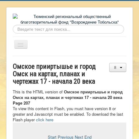
Искать...
Включить/
выключить
навигацию
Главная
Омское прииртышье и город
О фонде
Омск на картах, планах и
чертежах 17 - начала 20 века
Онлайн библиотека
Видеоматериалы
This is the HTML version of
Омское прииртышье и город
Омск на картах, планах и чертежах 17 - начала 20 века
Контакты
Page 207
To view this content in Flash, you must have version 8 or
Сайт проекта Достоевский
greater and Javascript must be enabled. To download the last
Flash player
click here
Ермаковополе.рф
Start
Previous
Next
End