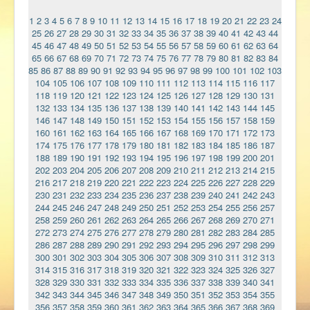
1
2
3
4
5
6
7
8
9
10
11
12
13
14
15
16
17
18
19
20
21
22
23
24
25
26
27
28
29
30
31
32
33
34
35
36
37
38
39
40
41
42
43
44
45
46
47
48
49
50
51
52
53
54
55
56
57
58
59
60
61
62
63
64
65
66
67
68
69
70
71
72
73
74
75
76
77
78
79
80
81
82
83
84
85
86
87
88
89
90
91
92
93
94
95
96
97
98
99
100
101
102
103
104
105
106
107
108
109
110
111
112
113
114
115
116
117
118
119
120
121
122
123
124
125
126
127
128
129
130
131
132
133
134
135
136
137
138
139
140
141
142
143
144
145
146
147
148
149
150
151
152
153
154
155
156
157
158
159
160
161
162
163
164
165
166
167
168
169
170
171
172
173
174
175
176
177
178
179
180
181
182
183
184
185
186
187
188
189
190
191
192
193
194
195
196
197
198
199
200
201
202
203
204
205
206
207
208
209
210
211
212
213
214
215
216
217
218
219
220
221
222
223
224
225
226
227
228
229
230
231
232
233
234
235
236
237
238
239
240
241
242
243
244
245
246
247
248
249
250
251
252
253
254
255
256
257
258
259
260
261
262
263
264
265
266
267
268
269
270
271
272
273
274
275
276
277
278
279
280
281
282
283
284
285
286
287
288
289
290
291
292
293
294
295
296
297
298
299
300
301
302
303
304
305
306
307
308
309
310
311
312
313
314
315
316
317
318
319
320
321
322
323
324
325
326
327
328
329
330
331
332
333
334
335
336
337
338
339
340
341
342
343
344
345
346
347
348
349
350
351
352
353
354
355
356
357
358
359
360
361
362
363
364
365
366
367
368
369