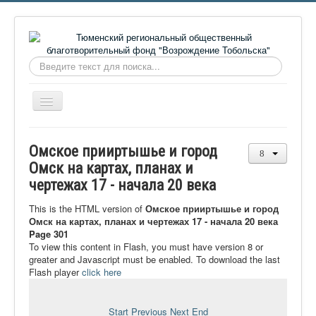
Искать...
Включить/
выключить
навигацию
Главная
Омское прииртышье и город
О фонде
Омск на картах, планах и
чертежах 17 - начала 20 века
Онлайн библиотека
Видеоматериалы
This is the HTML version of
Омское прииртышье и город
Омск на картах, планах и чертежах 17 - начала 20 века
Контакты
Page 301
To view this content in Flash, you must have version 8 or
Сайт проекта Достоевский
greater and Javascript must be enabled. To download the last
Flash player
click here
Ермаковополе.рф
Start
Previous
Next
End