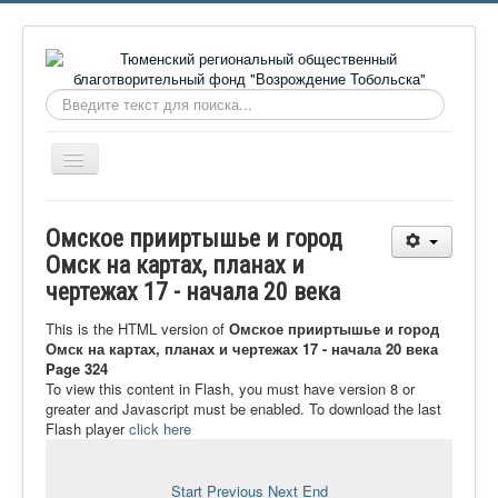
Искать...
Включить/
выключить
навигацию
Главная
Омское прииртышье и город
О фонде
Омск на картах, планах и
чертежах 17 - начала 20 века
Онлайн библиотека
Видеоматериалы
This is the HTML version of
Омское прииртышье и город
Омск на картах, планах и чертежах 17 - начала 20 века
Контакты
Page 324
To view this content in Flash, you must have version 8 or
Сайт проекта Достоевский
greater and Javascript must be enabled. To download the last
Flash player
click here
Ермаковополе.рф
Start
Previous
Next
End