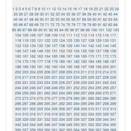
1
2
3
4
5
6
7
8
9
10
11
12
13
14
15
16
17
18
19
20
21
22
23
24
25
26
27
28
29
30
31
32
33
34
35
36
37
38
39
40
41
42
43
44
45
46
47
48
49
50
51
52
53
54
55
56
57
58
59
60
61
62
63
64
65
66
67
68
69
70
71
72
73
74
75
76
77
78
79
80
81
82
83
84
85
86
87
88
89
90
91
92
93
94
95
96
97
98
99
100
101
102
103
104
105
106
107
108
109
110
111
112
113
114
115
116
117
118
119
120
121
122
123
124
125
126
127
128
129
130
131
132
133
134
135
136
137
138
139
140
141
142
143
144
145
146
147
148
149
150
151
152
153
154
155
156
157
158
159
160
161
162
163
164
165
166
167
168
169
170
171
172
173
174
175
176
177
178
179
180
181
182
183
184
185
186
187
188
189
190
191
192
193
194
195
196
197
198
199
200
201
202
203
204
205
206
207
208
209
210
211
212
213
214
215
216
217
218
219
220
221
222
223
224
225
226
227
228
229
230
231
232
233
234
235
236
237
238
239
240
241
242
243
244
245
246
247
248
249
250
251
252
253
254
255
256
257
258
259
260
261
262
263
264
265
266
267
268
269
270
271
272
273
274
275
276
277
278
279
280
281
282
283
284
285
286
287
288
289
290
291
292
293
294
295
296
297
298
299
300
301
302
303
304
305
306
307
308
309
310
311
312
313
314
315
316
317
318
319
320
321
322
323
324
325
326
327
328
329
330
331
332
333
334
335
336
337
338
339
340
341
342
343
344
345
346
347
348
349
350
351
352
353
354
355
356
357
358
359
360
361
362
363
364
365
366
367
368
369