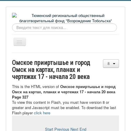
Искать...
Включить/
выключить
навигацию
Главная
Омское прииртышье и город
О фонде
Омск на картах, планах и
чертежах 17 - начала 20 века
Онлайн библиотека
Видеоматериалы
This is the HTML version of
Омское прииртышье и город
Омск на картах, планах и чертежах 17 - начала 20 века
Контакты
Page 327
To view this content in Flash, you must have version 8 or
Сайт проекта Достоевский
greater and Javascript must be enabled. To download the last
Flash player
click here
Ермаковополе.рф
Start
Previous
Next
End