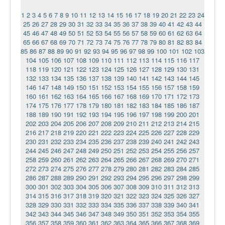
1
2
3
4
5
6
7
8
9
10
11
12
13
14
15
16
17
18
19
20
21
22
23
24
25
26
27
28
29
30
31
32
33
34
35
36
37
38
39
40
41
42
43
44
45
46
47
48
49
50
51
52
53
54
55
56
57
58
59
60
61
62
63
64
65
66
67
68
69
70
71
72
73
74
75
76
77
78
79
80
81
82
83
84
85
86
87
88
89
90
91
92
93
94
95
96
97
98
99
100
101
102
103
104
105
106
107
108
109
110
111
112
113
114
115
116
117
118
119
120
121
122
123
124
125
126
127
128
129
130
131
132
133
134
135
136
137
138
139
140
141
142
143
144
145
146
147
148
149
150
151
152
153
154
155
156
157
158
159
160
161
162
163
164
165
166
167
168
169
170
171
172
173
174
175
176
177
178
179
180
181
182
183
184
185
186
187
188
189
190
191
192
193
194
195
196
197
198
199
200
201
202
203
204
205
206
207
208
209
210
211
212
213
214
215
216
217
218
219
220
221
222
223
224
225
226
227
228
229
230
231
232
233
234
235
236
237
238
239
240
241
242
243
244
245
246
247
248
249
250
251
252
253
254
255
256
257
258
259
260
261
262
263
264
265
266
267
268
269
270
271
272
273
274
275
276
277
278
279
280
281
282
283
284
285
286
287
288
289
290
291
292
293
294
295
296
297
298
299
300
301
302
303
304
305
306
307
308
309
310
311
312
313
314
315
316
317
318
319
320
321
322
323
324
325
326
327
328
329
330
331
332
333
334
335
336
337
338
339
340
341
342
343
344
345
346
347
348
349
350
351
352
353
354
355
356
357
358
359
360
361
362
363
364
365
366
367
368
369