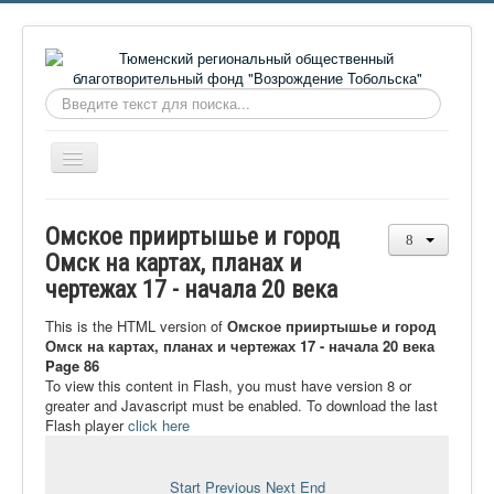
Искать...
Включить/
выключить
навигацию
Главная
Омское прииртышье и город
О фонде
Омск на картах, планах и
чертежах 17 - начала 20 века
Онлайн библиотека
Видеоматериалы
This is the HTML version of
Омское прииртышье и город
Омск на картах, планах и чертежах 17 - начала 20 века
Контакты
Page 86
To view this content in Flash, you must have version 8 or
Сайт проекта Достоевский
greater and Javascript must be enabled. To download the last
Flash player
click here
Ермаковополе.рф
Start
Previous
Next
End