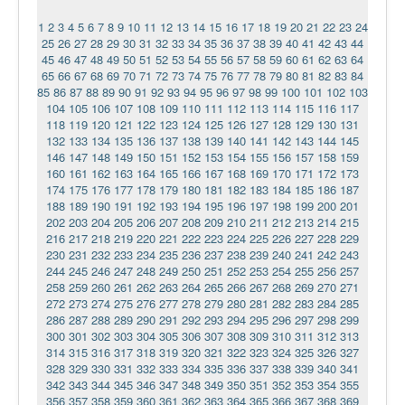
1
2
3
4
5
6
7
8
9
10
11
12
13
14
15
16
17
18
19
20
21
22
23
24
25
26
27
28
29
30
31
32
33
34
35
36
37
38
39
40
41
42
43
44
45
46
47
48
49
50
51
52
53
54
55
56
57
58
59
60
61
62
63
64
65
66
67
68
69
70
71
72
73
74
75
76
77
78
79
80
81
82
83
84
85
86
87
88
89
90
91
92
93
94
95
96
97
98
99
100
101
102
103
104
105
106
107
108
109
110
111
112
113
114
115
116
117
118
119
120
121
122
123
124
125
126
127
128
129
130
131
132
133
134
135
136
137
138
139
140
141
142
143
144
145
146
147
148
149
150
151
152
153
154
155
156
157
158
159
160
161
162
163
164
165
166
167
168
169
170
171
172
173
174
175
176
177
178
179
180
181
182
183
184
185
186
187
188
189
190
191
192
193
194
195
196
197
198
199
200
201
202
203
204
205
206
207
208
209
210
211
212
213
214
215
216
217
218
219
220
221
222
223
224
225
226
227
228
229
230
231
232
233
234
235
236
237
238
239
240
241
242
243
244
245
246
247
248
249
250
251
252
253
254
255
256
257
258
259
260
261
262
263
264
265
266
267
268
269
270
271
272
273
274
275
276
277
278
279
280
281
282
283
284
285
286
287
288
289
290
291
292
293
294
295
296
297
298
299
300
301
302
303
304
305
306
307
308
309
310
311
312
313
314
315
316
317
318
319
320
321
322
323
324
325
326
327
328
329
330
331
332
333
334
335
336
337
338
339
340
341
342
343
344
345
346
347
348
349
350
351
352
353
354
355
356
357
358
359
360
361
362
363
364
365
366
367
368
369