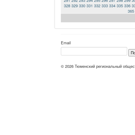
291
292
293
294
295
296
297
298
299
3
328
329
330
331
332
333
334
335
336
3
365
Email
П
© 2026 Тюменский региональный общес