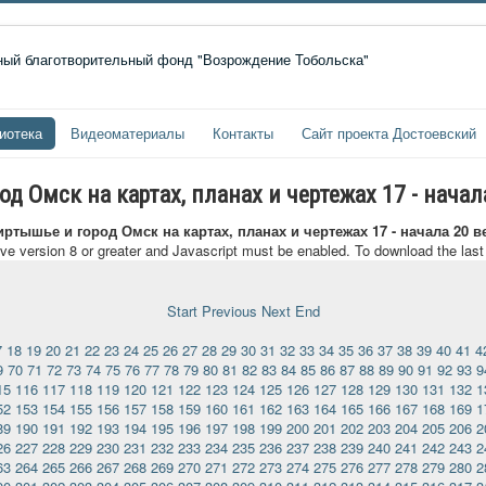
иотека
Видеоматериалы
Контакты
Сайт проекта Достоевский
 Омск на картах, планах и чертежах 17 - начал
ртышье и город Омск на картах, планах и чертежах 17 - начала 20 в
ave version 8 or greater and Javascript must be enabled. To download the las
Start
Previous
Next
End
7
18
19
20
21
22
23
24
25
26
27
28
29
30
31
32
33
34
35
36
37
38
39
40
41
4
9
70
71
72
73
74
75
76
77
78
79
80
81
82
83
84
85
86
87
88
89
90
91
92
93
9
15
116
117
118
119
120
121
122
123
124
125
126
127
128
129
130
131
132
1
52
153
154
155
156
157
158
159
160
161
162
163
164
165
166
167
168
169
1
89
190
191
192
193
194
195
196
197
198
199
200
201
202
203
204
205
206
2
26
227
228
229
230
231
232
233
234
235
236
237
238
239
240
241
242
243
2
63
264
265
266
267
268
269
270
271
272
273
274
275
276
277
278
279
280
2