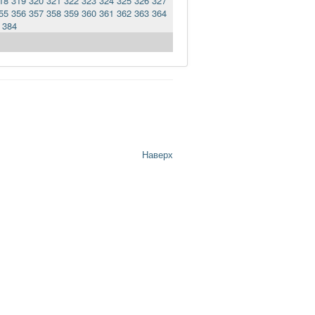
18
319
320
321
322
323
324
325
326
327
55
356
357
358
359
360
361
362
363
364
384
Наверх