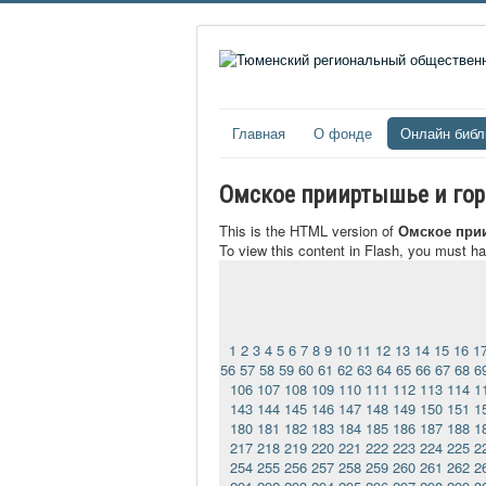
Главная
О фонде
Онлайн библ
Омское прииртышье и город
This is the HTML version of
Омское прии
To view this content in Flash, you must h
1
2
3
4
5
6
7
8
9
10
11
12
13
14
15
16
1
56
57
58
59
60
61
62
63
64
65
66
67
68
6
106
107
108
109
110
111
112
113
114
1
143
144
145
146
147
148
149
150
151
1
180
181
182
183
184
185
186
187
188
1
217
218
219
220
221
222
223
224
225
2
254
255
256
257
258
259
260
261
262
2