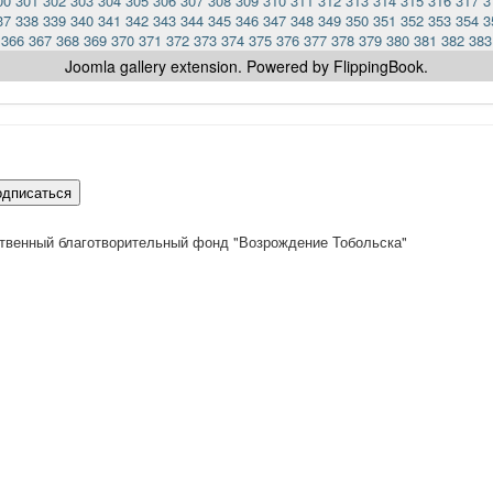
00
301
302
303
304
305
306
307
308
309
310
311
312
313
314
315
316
317
3
37
338
339
340
341
342
343
344
345
346
347
348
349
350
351
352
353
354
3
366
367
368
369
370
371
372
373
374
375
376
377
378
379
380
381
382
383
Joomla gallery
extension. Powered by FlippingBook.
одписаться
твенный благотворительный фонд "Возрождение Тобольска"