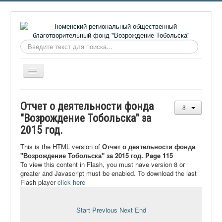
Искать...
Включить/
выключить
навигацию
Главная
Отчет о деятельности фонда
О фонде
"Возрождение Тобольска" за
2015 год.
Онлайн библиотека
Видеоматериалы
This is the HTML version of
Отчет о деятельности фонда
"Возрождение Тобольска" за 2015 год. Page 115
Контакты
To view this content in Flash, you must have version 8 or
greater and Javascript must be enabled. To download the last
Сайт проекта Достоевский
Flash player
click here
Ермаковополе.рф
Start
Previous
Next
End