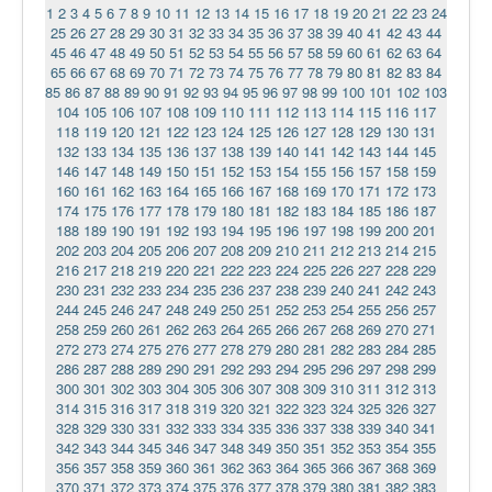
1
2
3
4
5
6
7
8
9
10
11
12
13
14
15
16
17
18
19
20
21
22
23
24
25
26
27
28
29
30
31
32
33
34
35
36
37
38
39
40
41
42
43
44
45
46
47
48
49
50
51
52
53
54
55
56
57
58
59
60
61
62
63
64
65
66
67
68
69
70
71
72
73
74
75
76
77
78
79
80
81
82
83
84
85
86
87
88
89
90
91
92
93
94
95
96
97
98
99
100
101
102
103
104
105
106
107
108
109
110
111
112
113
114
115
116
117
118
119
120
121
122
123
124
125
126
127
128
129
130
131
132
133
134
135
136
137
138
139
140
141
142
143
144
145
146
147
148
149
150
151
152
153
154
155
156
157
158
159
160
161
162
163
164
165
166
167
168
169
170
171
172
173
174
175
176
177
178
179
180
181
182
183
184
185
186
187
188
189
190
191
192
193
194
195
196
197
198
199
200
201
202
203
204
205
206
207
208
209
210
211
212
213
214
215
216
217
218
219
220
221
222
223
224
225
226
227
228
229
230
231
232
233
234
235
236
237
238
239
240
241
242
243
244
245
246
247
248
249
250
251
252
253
254
255
256
257
258
259
260
261
262
263
264
265
266
267
268
269
270
271
272
273
274
275
276
277
278
279
280
281
282
283
284
285
286
287
288
289
290
291
292
293
294
295
296
297
298
299
300
301
302
303
304
305
306
307
308
309
310
311
312
313
314
315
316
317
318
319
320
321
322
323
324
325
326
327
328
329
330
331
332
333
334
335
336
337
338
339
340
341
342
343
344
345
346
347
348
349
350
351
352
353
354
355
356
357
358
359
360
361
362
363
364
365
366
367
368
369
370
371
372
373
374
375
376
377
378
379
380
381
382
383