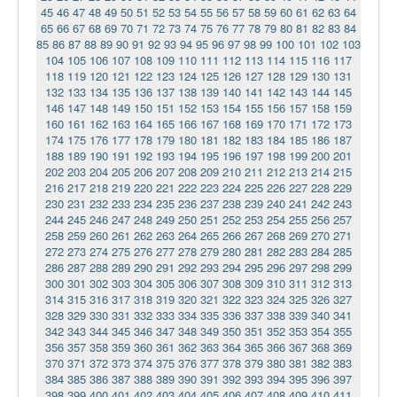
45
46
47
48
49
50
51
52
53
54
55
56
57
58
59
60
61
62
63
64
65
66
67
68
69
70
71
72
73
74
75
76
77
78
79
80
81
82
83
84
85
86
87
88
89
90
91
92
93
94
95
96
97
98
99
100
101
102
103
104
105
106
107
108
109
110
111
112
113
114
115
116
117
118
119
120
121
122
123
124
125
126
127
128
129
130
131
132
133
134
135
136
137
138
139
140
141
142
143
144
145
146
147
148
149
150
151
152
153
154
155
156
157
158
159
160
161
162
163
164
165
166
167
168
169
170
171
172
173
174
175
176
177
178
179
180
181
182
183
184
185
186
187
188
189
190
191
192
193
194
195
196
197
198
199
200
201
202
203
204
205
206
207
208
209
210
211
212
213
214
215
216
217
218
219
220
221
222
223
224
225
226
227
228
229
230
231
232
233
234
235
236
237
238
239
240
241
242
243
244
245
246
247
248
249
250
251
252
253
254
255
256
257
258
259
260
261
262
263
264
265
266
267
268
269
270
271
272
273
274
275
276
277
278
279
280
281
282
283
284
285
286
287
288
289
290
291
292
293
294
295
296
297
298
299
300
301
302
303
304
305
306
307
308
309
310
311
312
313
314
315
316
317
318
319
320
321
322
323
324
325
326
327
328
329
330
331
332
333
334
335
336
337
338
339
340
341
342
343
344
345
346
347
348
349
350
351
352
353
354
355
356
357
358
359
360
361
362
363
364
365
366
367
368
369
370
371
372
373
374
375
376
377
378
379
380
381
382
383
384
385
386
387
388
389
390
391
392
393
394
395
396
397
398
399
400
401
402
403
404
405
406
407
408
409
410
411