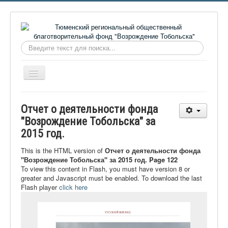
Искать...
Включить/
выключить
навигацию
Главная
Отчет о деятельности фонда
О фонде
"Возрождение Тобольска" за
2015 год.
Онлайн библиотека
Видеоматериалы
This is the HTML version of
Отчет о деятельности фонда
"Возрождение Тобольска" за 2015 год. Page 122
Контакты
To view this content in Flash, you must have version 8 or
greater and Javascript must be enabled. To download the last
Сайт проекта Достоевский
Flash player
click here
Ермаковополе.рф