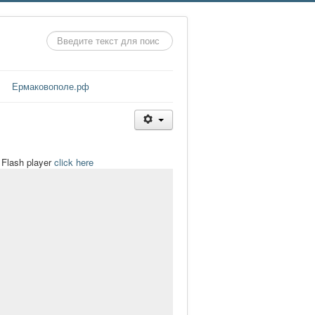
Искать...
Ермаковополе.рф
t Flash player
click here