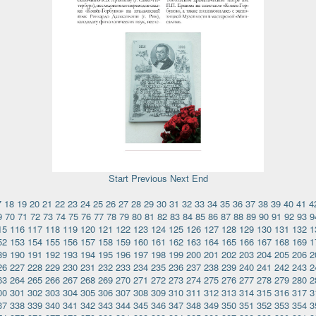
Start
Previous
Next
End
7
18
19
20
21
22
23
24
25
26
27
28
29
30
31
32
33
34
35
36
37
38
39
40
41
4
9
70
71
72
73
74
75
76
77
78
79
80
81
82
83
84
85
86
87
88
89
90
91
92
93
9
15
116
117
118
119
120
121
122
123
124
125
126
127
128
129
130
131
132
1
52
153
154
155
156
157
158
159
160
161
162
163
164
165
166
167
168
169
1
89
190
191
192
193
194
195
196
197
198
199
200
201
202
203
204
205
206
2
26
227
228
229
230
231
232
233
234
235
236
237
238
239
240
241
242
243
2
63
264
265
266
267
268
269
270
271
272
273
274
275
276
277
278
279
280
2
00
301
302
303
304
305
306
307
308
309
310
311
312
313
314
315
316
317
3
37
338
339
340
341
342
343
344
345
346
347
348
349
350
351
352
353
354
3