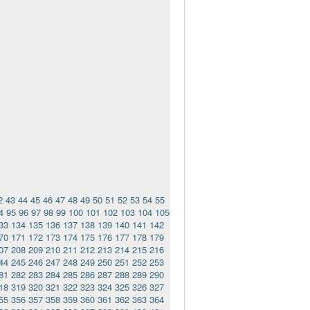
2
43
44
45
46
47
48
49
50
51
52
53
54
55
4
95
96
97
98
99
100
101
102
103
104
105
33
134
135
136
137
138
139
140
141
142
70
171
172
173
174
175
176
177
178
179
07
208
209
210
211
212
213
214
215
216
44
245
246
247
248
249
250
251
252
253
81
282
283
284
285
286
287
288
289
290
18
319
320
321
322
323
324
325
326
327
55
356
357
358
359
360
361
362
363
364