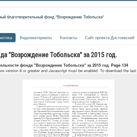
иотека
Видеоматериалы
Контакты
Сайт проекта Достоевский
да "Возрождение Тобольска" за 2015 год.
тельности фонда "Возрождение Тобольска" за 2015 год. Page 134
ave version 8 or greater and Javascript must be enabled. To download the las