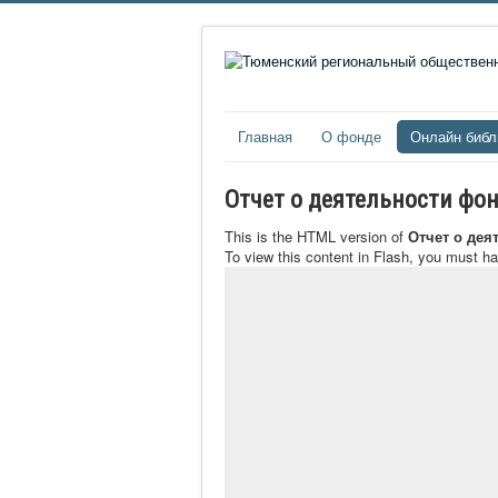
Главная
О фонде
Онлайн библ
Отчет о деятельности фон
This is the HTML version of
Отчет о дея
To view this content in Flash, you must h