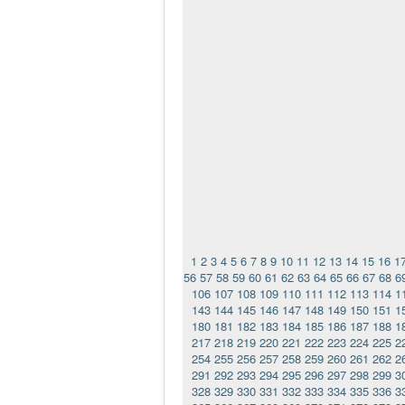
1
2
3
4
5
6
7
8
9
10
11
12
13
14
15
16
1
56
57
58
59
60
61
62
63
64
65
66
67
68
6
106
107
108
109
110
111
112
113
114
1
143
144
145
146
147
148
149
150
151
1
180
181
182
183
184
185
186
187
188
1
217
218
219
220
221
222
223
224
225
2
254
255
256
257
258
259
260
261
262
2
291
292
293
294
295
296
297
298
299
3
328
329
330
331
332
333
334
335
336
3