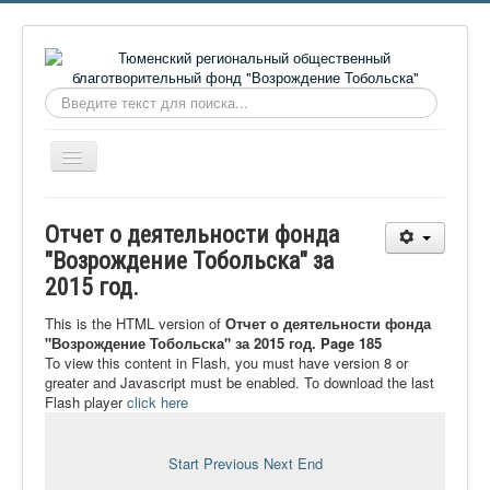
Искать...
Включить/
выключить
навигацию
Главная
Отчет о деятельности фонда
О фонде
"Возрождение Тобольска" за
2015 год.
Онлайн библиотека
Видеоматериалы
This is the HTML version of
Отчет о деятельности фонда
"Возрождение Тобольска" за 2015 год. Page 185
Контакты
To view this content in Flash, you must have version 8 or
greater and Javascript must be enabled. To download the last
Сайт проекта Достоевский
Flash player
click here
Ермаковополе.рф
Start
Previous
Next
End