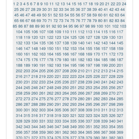
1
2
3
4
5
6
7
8
9
10
11
12
13
14
15
16
17
18
19
20
21
22
23
24
25
26
27
28
29
30
31
32
33
34
35
36
37
38
39
40
41
42
43
44
45
46
47
48
49
50
51
52
53
54
55
56
57
58
59
60
61
62
63
64
65
66
67
68
69
70
71
72
73
74
75
76
77
78
79
80
81
82
83
84
85
86
87
88
89
90
91
92
93
94
95
96
97
98
99
100
101
102
103
104
105
106
107
108
109
110
111
112
113
114
115
116
117
118
119
120
121
122
123
124
125
126
127
128
129
130
131
132
133
134
135
136
137
138
139
140
141
142
143
144
145
146
147
148
149
150
151
152
153
154
155
156
157
158
159
160
161
162
163
164
165
166
167
168
169
170
171
172
173
174
175
176
177
178
179
180
181
182
183
184
185
186
187
188
189
190
191
192
193
194
195
196
197
198
199
200
201
202
203
204
205
206
207
208
209
210
211
212
213
214
215
216
217
218
219
220
221
222
223
224
225
226
227
228
229
230
231
232
233
234
235
236
237
238
239
240
241
242
243
244
245
246
247
248
249
250
251
252
253
254
255
256
257
258
259
260
261
262
263
264
265
266
267
268
269
270
271
272
273
274
275
276
277
278
279
280
281
282
283
284
285
286
287
288
289
290
291
292
293
294
295
296
297
298
299
300
301
302
303
304
305
306
307
308
309
310
311
312
313
314
315
316
317
318
319
320
321
322
323
324
325
326
327
328
329
330
331
332
333
334
335
336
337
338
339
340
341
342
343
344
345
346
347
348
349
350
351
352
353
354
355
356
357
358
359
360
361
362
363
364
365
366
367
368
369
370
371
372
373
374
375
376
377
378
379
380
381
382
383