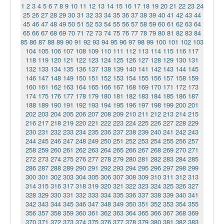
1
2
3
4
5
6
7
8
9
10
11
12
13
14
15
16
17
18
19
20
21
22
23
24
25
26
27
28
29
30
31
32
33
34
35
36
37
38
39
40
41
42
43
44
45
46
47
48
49
50
51
52
53
54
55
56
57
58
59
60
61
62
63
64
65
66
67
68
69
70
71
72
73
74
75
76
77
78
79
80
81
82
83
84
85
86
87
88
89
90
91
92
93
94
95
96
97
98
99
100
101
102
103
104
105
106
107
108
109
110
111
112
113
114
115
116
117
118
119
120
121
122
123
124
125
126
127
128
129
130
131
132
133
134
135
136
137
138
139
140
141
142
143
144
145
146
147
148
149
150
151
152
153
154
155
156
157
158
159
160
161
162
163
164
165
166
167
168
169
170
171
172
173
174
175
176
177
178
179
180
181
182
183
184
185
186
187
188
189
190
191
192
193
194
195
196
197
198
199
200
201
202
203
204
205
206
207
208
209
210
211
212
213
214
215
216
217
218
219
220
221
222
223
224
225
226
227
228
229
230
231
232
233
234
235
236
237
238
239
240
241
242
243
244
245
246
247
248
249
250
251
252
253
254
255
256
257
258
259
260
261
262
263
264
265
266
267
268
269
270
271
272
273
274
275
276
277
278
279
280
281
282
283
284
285
286
287
288
289
290
291
292
293
294
295
296
297
298
299
300
301
302
303
304
305
306
307
308
309
310
311
312
313
314
315
316
317
318
319
320
321
322
323
324
325
326
327
328
329
330
331
332
333
334
335
336
337
338
339
340
341
342
343
344
345
346
347
348
349
350
351
352
353
354
355
356
357
358
359
360
361
362
363
364
365
366
367
368
369
370
371
372
373
374
375
376
377
378
379
380
381
382
383