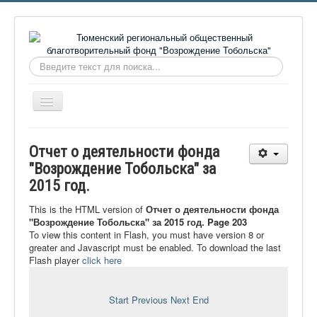
Искать...
Включить/
выключить
навигацию
Главная
Отчет о деятельности фонда
О фонде
"Возрождение Тобольска" за
2015 год.
Онлайн библиотека
Видеоматериалы
This is the HTML version of
Отчет о деятельности фонда
"Возрождение Тобольска" за 2015 год. Page 203
Контакты
To view this content in Flash, you must have version 8 or
greater and Javascript must be enabled. To download the last
Сайт проекта Достоевский
Flash player
click here
Ермаковополе.рф
Start
Previous
Next
End