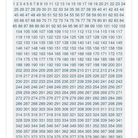
1
2
3
4
5
6
7
8
9
10
11
12
13
14
15
16
17
18
19
20
21
22
23
24
25
26
27
28
29
30
31
32
33
34
35
36
37
38
39
40
41
42
43
44
45
46
47
48
49
50
51
52
53
54
55
56
57
58
59
60
61
62
63
64
65
66
67
68
69
70
71
72
73
74
75
76
77
78
79
80
81
82
83
84
85
86
87
88
89
90
91
92
93
94
95
96
97
98
99
100
101
102
103
104
105
106
107
108
109
110
111
112
113
114
115
116
117
118
119
120
121
122
123
124
125
126
127
128
129
130
131
132
133
134
135
136
137
138
139
140
141
142
143
144
145
146
147
148
149
150
151
152
153
154
155
156
157
158
159
160
161
162
163
164
165
166
167
168
169
170
171
172
173
174
175
176
177
178
179
180
181
182
183
184
185
186
187
188
189
190
191
192
193
194
195
196
197
198
199
200
201
202
203
204
205
206
207
208
209
210
211
212
213
214
215
216
217
218
219
220
221
222
223
224
225
226
227
228
229
230
231
232
233
234
235
236
237
238
239
240
241
242
243
244
245
246
247
248
249
250
251
252
253
254
255
256
257
258
259
260
261
262
263
264
265
266
267
268
269
270
271
272
273
274
275
276
277
278
279
280
281
282
283
284
285
286
287
288
289
290
291
292
293
294
295
296
297
298
299
300
301
302
303
304
305
306
307
308
309
310
311
312
313
314
315
316
317
318
319
320
321
322
323
324
325
326
327
328
329
330
331
332
333
334
335
336
337
338
339
340
341
342
343
344
345
346
347
348
349
350
351
352
353
354
355
356
357
358
359
360
361
362
363
364
365
366
367
368
369
370
371
372
373
374
375
376
377
378
379
380
381
382
383