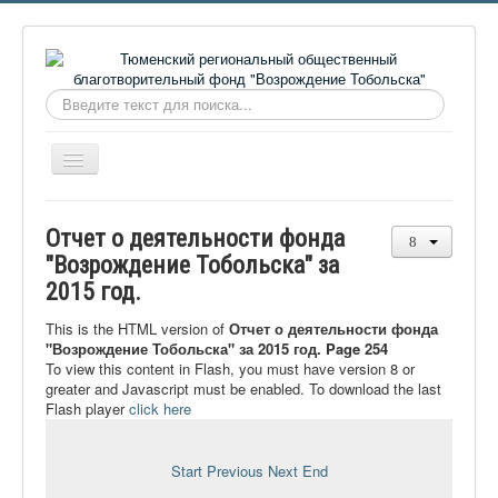
Искать...
Включить/
выключить
навигацию
Главная
Отчет о деятельности фонда
О фонде
"Возрождение Тобольска" за
2015 год.
Онлайн библиотека
Видеоматериалы
This is the HTML version of
Отчет о деятельности фонда
"Возрождение Тобольска" за 2015 год. Page 254
Контакты
To view this content in Flash, you must have version 8 or
greater and Javascript must be enabled. To download the last
Сайт проекта Достоевский
Flash player
click here
Ермаковополе.рф
Start
Previous
Next
End