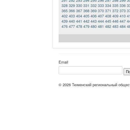
291
292
293
294
295
296
297
298
299
3
328
329
330
331
332
333
334
335
336
3
365
366
367
368
369
370
371
372
373
3
402
403
404
405
406
407
408
409
410
4
439
440
441
442
443
444
445
446
447
4
476
477
478
479
480
481
482
483
484
4
Email
П
© 2026 Тюменский региональный общес