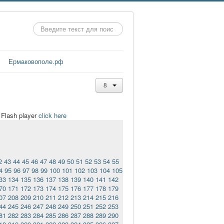
Искать...
Ермаковополе.рф
t Flash player
click here
2
43
44
45
46
47
48
49
50
51
52
53
54
55
4
95
96
97
98
99
100
101
102
103
104
105
33
134
135
136
137
138
139
140
141
142
70
171
172
173
174
175
176
177
178
179
07
208
209
210
211
212
213
214
215
216
44
245
246
247
248
249
250
251
252
253
81
282
283
284
285
286
287
288
289
290