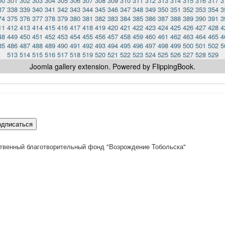
00
301
302
303
304
305
306
307
308
309
310
311
312
313
314
315
316
317
3
37
338
339
340
341
342
343
344
345
346
347
348
349
350
351
352
353
354
3
74
375
376
377
378
379
380
381
382
383
384
385
386
387
388
389
390
391
3
11
412
413
414
415
416
417
418
419
420
421
422
423
424
425
426
427
428
4
48
449
450
451
452
453
454
455
456
457
458
459
460
461
462
463
464
465
4
85
486
487
488
489
490
491
492
493
494
495
496
497
498
499
500
501
502
5
513
514
515
516
517
518
519
520
521
522
523
524
525
526
527
528
529
Joomla gallery
extension. Powered by FlippingBook.
одписаться
твенный благотворительный фонд "Возрождение Тобольска"