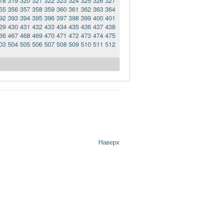
18
319
320
321
322
323
324
325
326
327
55
356
357
358
359
360
361
362
363
364
92
393
394
395
396
397
398
399
400
401
29
430
431
432
433
434
435
436
437
438
66
467
468
469
470
471
472
473
474
475
03
504
505
506
507
508
509
510
511
512
Наверх