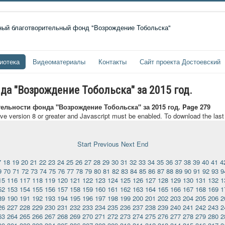
иотека
Видеоматериалы
Контакты
Сайт проекта Достоевский
да "Возрождение Тобольска" за 2015 год.
тельности фонда "Возрождение Тобольска" за 2015 год. Page 279
ave version 8 or greater and Javascript must be enabled. To download the las
Start
Previous
Next
End
7
18
19
20
21
22
23
24
25
26
27
28
29
30
31
32
33
34
35
36
37
38
39
40
41
4
9
70
71
72
73
74
75
76
77
78
79
80
81
82
83
84
85
86
87
88
89
90
91
92
93
9
15
116
117
118
119
120
121
122
123
124
125
126
127
128
129
130
131
132
1
52
153
154
155
156
157
158
159
160
161
162
163
164
165
166
167
168
169
1
89
190
191
192
193
194
195
196
197
198
199
200
201
202
203
204
205
206
2
26
227
228
229
230
231
232
233
234
235
236
237
238
239
240
241
242
243
2
63
264
265
266
267
268
269
270
271
272
273
274
275
276
277
278
279
280
2