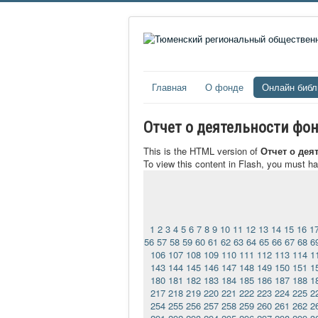
Главная
О фонде
Онлайн библ
Отчет о деятельности фон
This is the HTML version of
Отчет о дея
To view this content in Flash, you must h
1
2
3
4
5
6
7
8
9
10
11
12
13
14
15
16
1
56
57
58
59
60
61
62
63
64
65
66
67
68
6
106
107
108
109
110
111
112
113
114
1
143
144
145
146
147
148
149
150
151
1
180
181
182
183
184
185
186
187
188
1
217
218
219
220
221
222
223
224
225
2
254
255
256
257
258
259
260
261
262
2