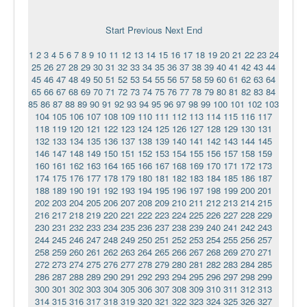
Ермаковополе.рф
Start
Previous
Next
End
1
2
3
4
5
6
7
8
9
10
11
12
13
14
15
16
17
18
19
20
21
22
23
24
25
26
27
28
29
30
31
32
33
34
35
36
37
38
39
40
41
42
43
44
45
46
47
48
49
50
51
52
53
54
55
56
57
58
59
60
61
62
63
64
65
66
67
68
69
70
71
72
73
74
75
76
77
78
79
80
81
82
83
84
85
86
87
88
89
90
91
92
93
94
95
96
97
98
99
100
101
102
103
104
105
106
107
108
109
110
111
112
113
114
115
116
117
118
119
120
121
122
123
124
125
126
127
128
129
130
131
132
133
134
135
136
137
138
139
140
141
142
143
144
145
146
147
148
149
150
151
152
153
154
155
156
157
158
159
160
161
162
163
164
165
166
167
168
169
170
171
172
173
174
175
176
177
178
179
180
181
182
183
184
185
186
187
188
189
190
191
192
193
194
195
196
197
198
199
200
201
202
203
204
205
206
207
208
209
210
211
212
213
214
215
216
217
218
219
220
221
222
223
224
225
226
227
228
229
230
231
232
233
234
235
236
237
238
239
240
241
242
243
244
245
246
247
248
249
250
251
252
253
254
255
256
257
258
259
260
261
262
263
264
265
266
267
268
269
270
271
272
273
274
275
276
277
278
279
280
281
282
283
284
285
286
287
288
289
290
291
292
293
294
295
296
297
298
299
300
301
302
303
304
305
306
307
308
309
310
311
312
313
314
315
316
317
318
319
320
321
322
323
324
325
326
327