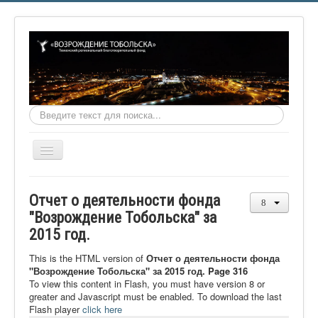
Искать...
Включить/
выключить
навигацию
Главная
Отчет о деятельности фонда
О фонде
"Возрождение Тобольска" за
2015 год.
Онлайн библиотека
Видеоматериалы
This is the HTML version of
Отчет о деятельности фонда
"Возрождение Тобольска" за 2015 год. Page 316
Контакты
To view this content in Flash, you must have version 8 or
greater and Javascript must be enabled. To download the last
Сайт проекта Достоевский
Flash player
click here