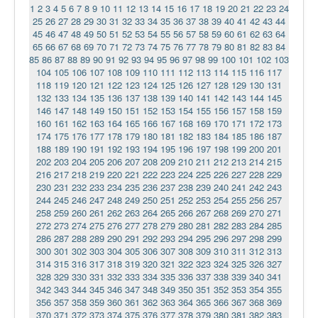
1
2
3
4
5
6
7
8
9
10
11
12
13
14
15
16
17
18
19
20
21
22
23
24
25
26
27
28
29
30
31
32
33
34
35
36
37
38
39
40
41
42
43
44
45
46
47
48
49
50
51
52
53
54
55
56
57
58
59
60
61
62
63
64
65
66
67
68
69
70
71
72
73
74
75
76
77
78
79
80
81
82
83
84
85
86
87
88
89
90
91
92
93
94
95
96
97
98
99
100
101
102
103
104
105
106
107
108
109
110
111
112
113
114
115
116
117
118
119
120
121
122
123
124
125
126
127
128
129
130
131
132
133
134
135
136
137
138
139
140
141
142
143
144
145
146
147
148
149
150
151
152
153
154
155
156
157
158
159
160
161
162
163
164
165
166
167
168
169
170
171
172
173
174
175
176
177
178
179
180
181
182
183
184
185
186
187
188
189
190
191
192
193
194
195
196
197
198
199
200
201
202
203
204
205
206
207
208
209
210
211
212
213
214
215
216
217
218
219
220
221
222
223
224
225
226
227
228
229
230
231
232
233
234
235
236
237
238
239
240
241
242
243
244
245
246
247
248
249
250
251
252
253
254
255
256
257
258
259
260
261
262
263
264
265
266
267
268
269
270
271
272
273
274
275
276
277
278
279
280
281
282
283
284
285
286
287
288
289
290
291
292
293
294
295
296
297
298
299
300
301
302
303
304
305
306
307
308
309
310
311
312
313
314
315
316
317
318
319
320
321
322
323
324
325
326
327
328
329
330
331
332
333
334
335
336
337
338
339
340
341
342
343
344
345
346
347
348
349
350
351
352
353
354
355
356
357
358
359
360
361
362
363
364
365
366
367
368
369
370
371
372
373
374
375
376
377
378
379
380
381
382
383