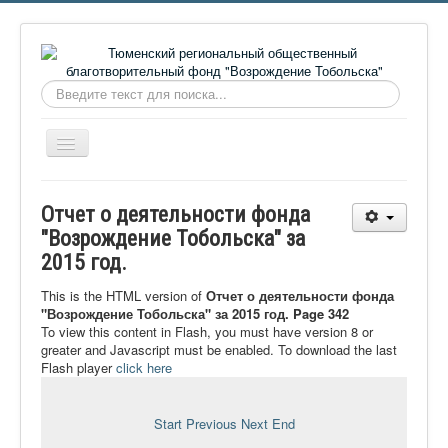
Искать...
Включить/
выключить
навигацию
Главная
Отчет о деятельности фонда
О фонде
"Возрождение Тобольска" за
2015 год.
Онлайн библиотека
Видеоматериалы
This is the HTML version of
Отчет о деятельности фонда
"Возрождение Тобольска" за 2015 год. Page 342
Контакты
To view this content in Flash, you must have version 8 or
greater and Javascript must be enabled. To download the last
Сайт проекта Достоевский
Flash player
click here
Ермаковополе.рф
Start
Previous
Next
End