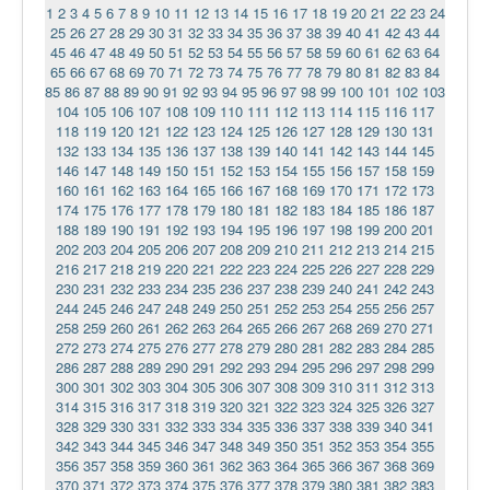
1
2
3
4
5
6
7
8
9
10
11
12
13
14
15
16
17
18
19
20
21
22
23
24
25
26
27
28
29
30
31
32
33
34
35
36
37
38
39
40
41
42
43
44
45
46
47
48
49
50
51
52
53
54
55
56
57
58
59
60
61
62
63
64
65
66
67
68
69
70
71
72
73
74
75
76
77
78
79
80
81
82
83
84
85
86
87
88
89
90
91
92
93
94
95
96
97
98
99
100
101
102
103
104
105
106
107
108
109
110
111
112
113
114
115
116
117
118
119
120
121
122
123
124
125
126
127
128
129
130
131
132
133
134
135
136
137
138
139
140
141
142
143
144
145
146
147
148
149
150
151
152
153
154
155
156
157
158
159
160
161
162
163
164
165
166
167
168
169
170
171
172
173
174
175
176
177
178
179
180
181
182
183
184
185
186
187
188
189
190
191
192
193
194
195
196
197
198
199
200
201
202
203
204
205
206
207
208
209
210
211
212
213
214
215
216
217
218
219
220
221
222
223
224
225
226
227
228
229
230
231
232
233
234
235
236
237
238
239
240
241
242
243
244
245
246
247
248
249
250
251
252
253
254
255
256
257
258
259
260
261
262
263
264
265
266
267
268
269
270
271
272
273
274
275
276
277
278
279
280
281
282
283
284
285
286
287
288
289
290
291
292
293
294
295
296
297
298
299
300
301
302
303
304
305
306
307
308
309
310
311
312
313
314
315
316
317
318
319
320
321
322
323
324
325
326
327
328
329
330
331
332
333
334
335
336
337
338
339
340
341
342
343
344
345
346
347
348
349
350
351
352
353
354
355
356
357
358
359
360
361
362
363
364
365
366
367
368
369
370
371
372
373
374
375
376
377
378
379
380
381
382
383