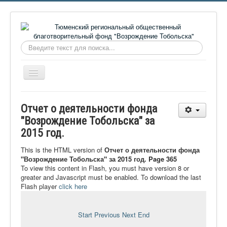
Искать...
Включить/
выключить
навигацию
Главная
Отчет о деятельности фонда
О фонде
"Возрождение Тобольска" за
2015 год.
Онлайн библиотека
Видеоматериалы
This is the HTML version of
Отчет о деятельности фонда
"Возрождение Тобольска" за 2015 год. Page 365
Контакты
To view this content in Flash, you must have version 8 or
greater and Javascript must be enabled. To download the last
Сайт проекта Достоевский
Flash player
click here
Ермаковополе.рф
Start
Previous
Next
End