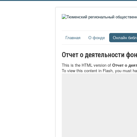
Главная
О фонде
Онлайн библ
Отчет о деятельности фон
This is the HTML version of
Отчет о дея
To view this content in Flash, you must h