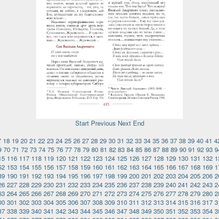
Start
Previous
Next
End
7
18
19
20
21
22
23
24
25
26
27
28
29
30
31
32
33
34
35
36
37
38
39
40
41
4
9
70
71
72
73
74
75
76
77
78
79
80
81
82
83
84
85
86
87
88
89
90
91
92
93
9
15
116
117
118
119
120
121
122
123
124
125
126
127
128
129
130
131
132
1
52
153
154
155
156
157
158
159
160
161
162
163
164
165
166
167
168
169
1
89
190
191
192
193
194
195
196
197
198
199
200
201
202
203
204
205
206
2
26
227
228
229
230
231
232
233
234
235
236
237
238
239
240
241
242
243
2
63
264
265
266
267
268
269
270
271
272
273
274
275
276
277
278
279
280
2
00
301
302
303
304
305
306
307
308
309
310
311
312
313
314
315
316
317
3
37
338
339
340
341
342
343
344
345
346
347
348
349
350
351
352
353
354
3