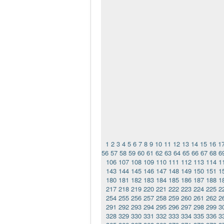
1
2
3
4
5
6
7
8
9
10
11
12
13
14
15
16
1
56
57
58
59
60
61
62
63
64
65
66
67
68
6
106
107
108
109
110
111
112
113
114
1
143
144
145
146
147
148
149
150
151
1
180
181
182
183
184
185
186
187
188
1
217
218
219
220
221
222
223
224
225
2
254
255
256
257
258
259
260
261
262
2
291
292
293
294
295
296
297
298
299
3
328
329
330
331
332
333
334
335
336
3