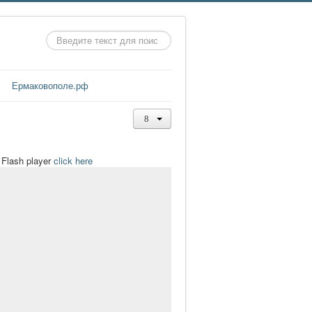
Искать...
Ермаковополе.рф
t Flash player
click here