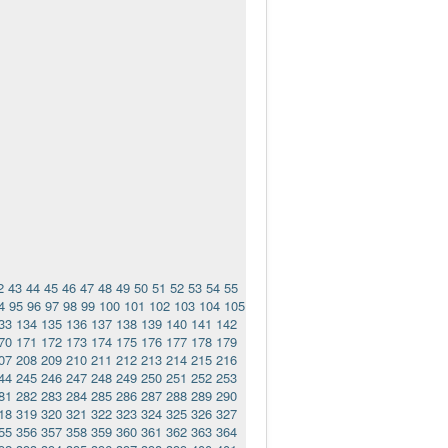
2
43
44
45
46
47
48
49
50
51
52
53
54
55
4
95
96
97
98
99
100
101
102
103
104
105
33
134
135
136
137
138
139
140
141
142
70
171
172
173
174
175
176
177
178
179
07
208
209
210
211
212
213
214
215
216
44
245
246
247
248
249
250
251
252
253
81
282
283
284
285
286
287
288
289
290
18
319
320
321
322
323
324
325
326
327
55
356
357
358
359
360
361
362
363
364