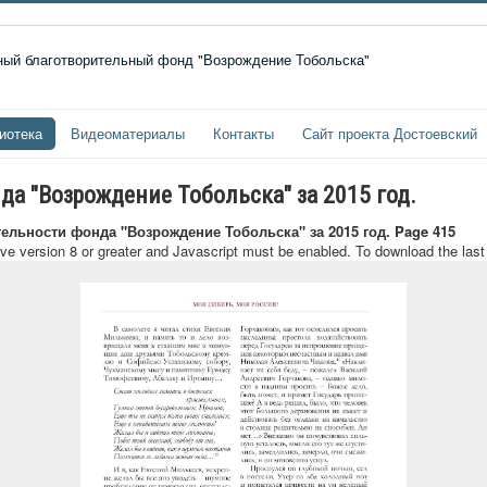
иотека
Видеоматериалы
Контакты
Сайт проекта Достоевский
да "Возрождение Тобольска" за 2015 год.
тельности фонда "Возрождение Тобольска" за 2015 год. Page 415
ave version 8 or greater and Javascript must be enabled. To download the las