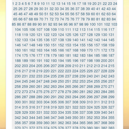
1
2
3
4
5
6
7
8
9
10
11
12
13
14
15
16
17
18
19
20
21
22
23
24
25
26
27
28
29
30
31
32
33
34
35
36
37
38
39
40
41
42
43
44
45
46
47
48
49
50
51
52
53
54
55
56
57
58
59
60
61
62
63
64
65
66
67
68
69
70
71
72
73
74
75
76
77
78
79
80
81
82
83
84
85
86
87
88
89
90
91
92
93
94
95
96
97
98
99
100
101
102
103
104
105
106
107
108
109
110
111
112
113
114
115
116
117
118
119
120
121
122
123
124
125
126
127
128
129
130
131
132
133
134
135
136
137
138
139
140
141
142
143
144
145
146
147
148
149
150
151
152
153
154
155
156
157
158
159
160
161
162
163
164
165
166
167
168
169
170
171
172
173
174
175
176
177
178
179
180
181
182
183
184
185
186
187
188
189
190
191
192
193
194
195
196
197
198
199
200
201
202
203
204
205
206
207
208
209
210
211
212
213
214
215
216
217
218
219
220
221
222
223
224
225
226
227
228
229
230
231
232
233
234
235
236
237
238
239
240
241
242
243
244
245
246
247
248
249
250
251
252
253
254
255
256
257
258
259
260
261
262
263
264
265
266
267
268
269
270
271
272
273
274
275
276
277
278
279
280
281
282
283
284
285
286
287
288
289
290
291
292
293
294
295
296
297
298
299
300
301
302
303
304
305
306
307
308
309
310
311
312
313
314
315
316
317
318
319
320
321
322
323
324
325
326
327
328
329
330
331
332
333
334
335
336
337
338
339
340
341
342
343
344
345
346
347
348
349
350
351
352
353
354
355
356
357
358
359
360
361
362
363
364
365
366
367
368
369
370
371
372
373
374
375
376
377
378
379
380
381
382
383