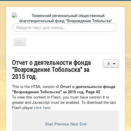
Искать...
Включить/
выключить
навигацию
Главная
Отчет о деятельности фонда
О фонде
"Возрождение Тобольска" за
2015 год.
Онлайн библиотека
Видеоматериалы
This is the HTML version of
Отчет о деятельности фонда
"Возрождение Тобольска" за 2015 год. Page 42
Контакты
To view this content in Flash, you must have version 8 or
greater and Javascript must be enabled. To download the last
Сайт проекта Достоевский
Flash player
click here
Ермаковополе.рф
Start
Previous
Next
End