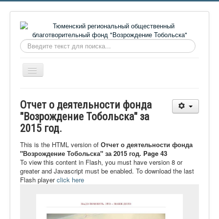
Искать...
Включить/
выключить
навигацию
Главная
Отчет о деятельности фонда
О фонде
"Возрождение Тобольска" за
2015 год.
Онлайн библиотека
Видеоматериалы
This is the HTML version of
Отчет о деятельности фонда
"Возрождение Тобольска" за 2015 год. Page 43
Контакты
To view this content in Flash, you must have version 8 or
greater and Javascript must be enabled. To download the last
Сайт проекта Достоевский
Flash player
click here
Ермаковополе.рф