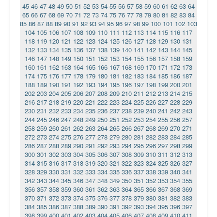
45
46
47
48
49
50
51
52
53
54
55
56
57
58
59
60
61
62
63
64
65
66
67
68
69
70
71
72
73
74
75
76
77
78
79
80
81
82
83
84
85
86
87
88
89
90
91
92
93
94
95
96
97
98
99
100
101
102
103
104
105
106
107
108
109
110
111
112
113
114
115
116
117
118
119
120
121
122
123
124
125
126
127
128
129
130
131
132
133
134
135
136
137
138
139
140
141
142
143
144
145
146
147
148
149
150
151
152
153
154
155
156
157
158
159
160
161
162
163
164
165
166
167
168
169
170
171
172
173
174
175
176
177
178
179
180
181
182
183
184
185
186
187
188
189
190
191
192
193
194
195
196
197
198
199
200
201
202
203
204
205
206
207
208
209
210
211
212
213
214
215
216
217
218
219
220
221
222
223
224
225
226
227
228
229
230
231
232
233
234
235
236
237
238
239
240
241
242
243
244
245
246
247
248
249
250
251
252
253
254
255
256
257
258
259
260
261
262
263
264
265
266
267
268
269
270
271
272
273
274
275
276
277
278
279
280
281
282
283
284
285
286
287
288
289
290
291
292
293
294
295
296
297
298
299
300
301
302
303
304
305
306
307
308
309
310
311
312
313
314
315
316
317
318
319
320
321
322
323
324
325
326
327
328
329
330
331
332
333
334
335
336
337
338
339
340
341
342
343
344
345
346
347
348
349
350
351
352
353
354
355
356
357
358
359
360
361
362
363
364
365
366
367
368
369
370
371
372
373
374
375
376
377
378
379
380
381
382
383
384
385
386
387
388
389
390
391
392
393
394
395
396
397
398
399
400
401
402
403
404
405
406
407
408
409
410
411