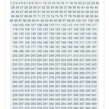
1
2
3
4
5
6
7
8
9
10
11
12
13
14
15
16
17
18
19
20
21
22
23
24
25
26
27
28
29
30
31
32
33
34
35
36
37
38
39
40
41
42
43
44
45
46
47
48
49
50
51
52
53
54
55
56
57
58
59
60
61
62
63
64
65
66
67
68
69
70
71
72
73
74
75
76
77
78
79
80
81
82
83
84
85
86
87
88
89
90
91
92
93
94
95
96
97
98
99
100
101
102
103
104
105
106
107
108
109
110
111
112
113
114
115
116
117
118
119
120
121
122
123
124
125
126
127
128
129
130
131
132
133
134
135
136
137
138
139
140
141
142
143
144
145
146
147
148
149
150
151
152
153
154
155
156
157
158
159
160
161
162
163
164
165
166
167
168
169
170
171
172
173
174
175
176
177
178
179
180
181
182
183
184
185
186
187
188
189
190
191
192
193
194
195
196
197
198
199
200
201
202
203
204
205
206
207
208
209
210
211
212
213
214
215
216
217
218
219
220
221
222
223
224
225
226
227
228
229
230
231
232
233
234
235
236
237
238
239
240
241
242
243
244
245
246
247
248
249
250
251
252
253
254
255
256
257
258
259
260
261
262
263
264
265
266
267
268
269
270
271
272
273
274
275
276
277
278
279
280
281
282
283
284
285
286
287
288
289
290
291
292
293
294
295
296
297
298
299
300
301
302
303
304
305
306
307
308
309
310
311
312
313
314
315
316
317
318
319
320
321
322
323
324
325
326
327
328
329
330
331
332
333
334
335
336
337
338
339
340
341
342
343
344
345
346
347
348
349
350
351
352
353
354
355
356
357
358
359
360
361
362
363
364
365
366
367
368
369
370
371
372
373
374
375
376
377
378
379
380
381
382
383