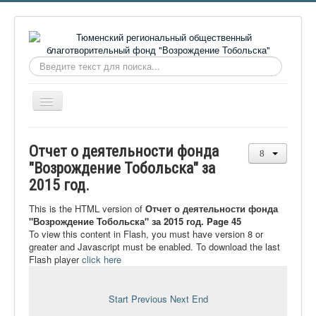
Искать...
Включить/
выключить
навигацию
Главная
Отчет о деятельности фонда
О фонде
"Возрождение Тобольска" за
2015 год.
Онлайн библиотека
Видеоматериалы
This is the HTML version of
Отчет о деятельности фонда
"Возрождение Тобольска" за 2015 год. Page 45
Контакты
To view this content in Flash, you must have version 8 or
greater and Javascript must be enabled. To download the last
Сайт проекта Достоевский
Flash player
click here
Ермаковополе.рф
Start
Previous
Next
End