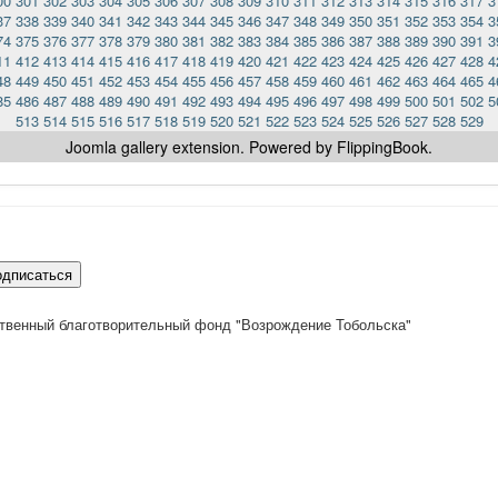
00
301
302
303
304
305
306
307
308
309
310
311
312
313
314
315
316
317
3
37
338
339
340
341
342
343
344
345
346
347
348
349
350
351
352
353
354
3
74
375
376
377
378
379
380
381
382
383
384
385
386
387
388
389
390
391
3
11
412
413
414
415
416
417
418
419
420
421
422
423
424
425
426
427
428
4
48
449
450
451
452
453
454
455
456
457
458
459
460
461
462
463
464
465
4
85
486
487
488
489
490
491
492
493
494
495
496
497
498
499
500
501
502
5
513
514
515
516
517
518
519
520
521
522
523
524
525
526
527
528
529
Joomla gallery
extension. Powered by FlippingBook.
одписаться
твенный благотворительный фонд "Возрождение Тобольска"