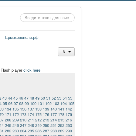
Искать...
Ермаковополе.рф
t Flash player
click here
2
43
44
45
46
47
48
49
50
51
52
53
54
55
4
95
96
97
98
99
100
101
102
103
104
105
33
134
135
136
137
138
139
140
141
142
70
171
172
173
174
175
176
177
178
179
07
208
209
210
211
212
213
214
215
216
44
245
246
247
248
249
250
251
252
253
81
282
283
284
285
286
287
288
289
290