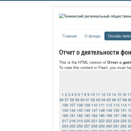
Главная
О фонде
Онлайн библ
Отчет о деятельности фон
This is the HTML version of
Отчет о дея
To view this content in Flash, you must h
1
2
3
4
5
6
7
8
9
10
11
12
13
14
15
16
1
56
57
58
59
60
61
62
63
64
65
66
67
68
6
106
107
108
109
110
111
112
113
114
1
143
144
145
146
147
148
149
150
151
1
180
181
182
183
184
185
186
187
188
1
217
218
219
220
221
222
223
224
225
2
254
255
256
257
258
259
260
261
262
2