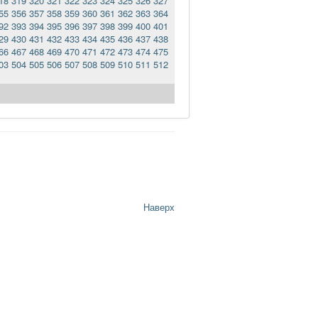
18
319
320
321
322
323
324
325
326
327
55
356
357
358
359
360
361
362
363
364
92
393
394
395
396
397
398
399
400
401
29
430
431
432
433
434
435
436
437
438
66
467
468
469
470
471
472
473
474
475
03
504
505
506
507
508
509
510
511
512
Наверх