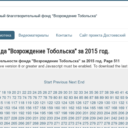
иотека
Видеоматериалы
Контакты
Сайт проекта Достоевский
да "Возрождение Тобольска" за 2015 год.
тельности фонда "Возрождение Тобольска" за 2015 год. Page 511
ave version 8 or greater and Javascript must be enabled. To download the las
Start
Previous
Next
End
7
18
19
20
21
22
23
24
25
26
27
28
29
30
31
32
33
34
35
36
37
38
39
40
41
4
9
70
71
72
73
74
75
76
77
78
79
80
81
82
83
84
85
86
87
88
89
90
91
92
93
9
15
116
117
118
119
120
121
122
123
124
125
126
127
128
129
130
131
132
1
52
153
154
155
156
157
158
159
160
161
162
163
164
165
166
167
168
169
1
89
190
191
192
193
194
195
196
197
198
199
200
201
202
203
204
205
206
2
26
227
228
229
230
231
232
233
234
235
236
237
238
239
240
241
242
243
2
63
264
265
266
267
268
269
270
271
272
273
274
275
276
277
278
279
280
2