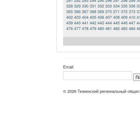
291
292
293
294
295
296
297
298
299
3
328
329
330
331
332
333
334
335
336
3
365
366
367
368
369
370
371
372
373
3
402
403
404
405
406
407
408
409
410
4
439
440
441
442
443
444
445
446
447
4
476
477
478
479
480
481
482
483
484
4
Email
П
© 2026 Тюменский региональный общес