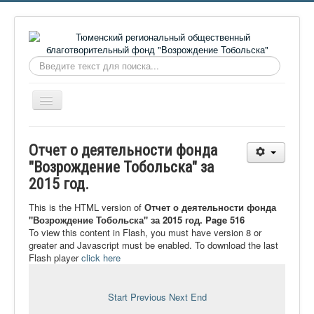
Искать...
Включить/
выключить
навигацию
Главная
Отчет о деятельности фонда
О фонде
"Возрождение Тобольска" за
2015 год.
Онлайн библиотека
Видеоматериалы
This is the HTML version of
Отчет о деятельности фонда
"Возрождение Тобольска" за 2015 год. Page 516
Контакты
To view this content in Flash, you must have version 8 or
greater and Javascript must be enabled. To download the last
Сайт проекта Достоевский
Flash player
click here
Ермаковополе.рф
Start
Previous
Next
End