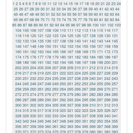
1
2
3
4
5
6
7
8
9
10
11
12
13
14
15
16
17
18
19
20
21
22
23
24
25
26
27
28
29
30
31
32
33
34
35
36
37
38
39
40
41
42
43
44
45
46
47
48
49
50
51
52
53
54
55
56
57
58
59
60
61
62
63
64
65
66
67
68
69
70
71
72
73
74
75
76
77
78
79
80
81
82
83
84
85
86
87
88
89
90
91
92
93
94
95
96
97
98
99
100
101
102
103
104
105
106
107
108
109
110
111
112
113
114
115
116
117
118
119
120
121
122
123
124
125
126
127
128
129
130
131
132
133
134
135
136
137
138
139
140
141
142
143
144
145
146
147
148
149
150
151
152
153
154
155
156
157
158
159
160
161
162
163
164
165
166
167
168
169
170
171
172
173
174
175
176
177
178
179
180
181
182
183
184
185
186
187
188
189
190
191
192
193
194
195
196
197
198
199
200
201
202
203
204
205
206
207
208
209
210
211
212
213
214
215
216
217
218
219
220
221
222
223
224
225
226
227
228
229
230
231
232
233
234
235
236
237
238
239
240
241
242
243
244
245
246
247
248
249
250
251
252
253
254
255
256
257
258
259
260
261
262
263
264
265
266
267
268
269
270
271
272
273
274
275
276
277
278
279
280
281
282
283
284
285
286
287
288
289
290
291
292
293
294
295
296
297
298
299
300
301
302
303
304
305
306
307
308
309
310
311
312
313
314
315
316
317
318
319
320
321
322
323
324
325
326
327
328
329
330
331
332
333
334
335
336
337
338
339
340
341
342
343
344
345
346
347
348
349
350
351
352
353
354
355
356
357
358
359
360
361
362
363
364
365
366
367
368
369
370
371
372
373
374
375
376
377
378
379
380
381
382
383