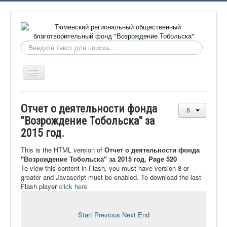
Искать...
Включить/
выключить
навигацию
Главная
Отчет о деятельности фонда
О фонде
"Возрождение Тобольска" за
2015 год.
Онлайн библиотека
Видеоматериалы
This is the HTML version of
Отчет о деятельности фонда
"Возрождение Тобольска" за 2015 год. Page 520
Контакты
To view this content in Flash, you must have version 8 or
greater and Javascript must be enabled. To download the last
Сайт проекта Достоевский
Flash player
click here
Ермаковополе.рф
Start
Previous
Next
End