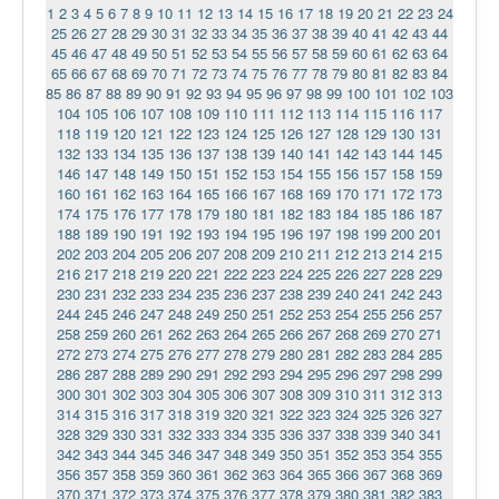
1
2
3
4
5
6
7
8
9
10
11
12
13
14
15
16
17
18
19
20
21
22
23
24
25
26
27
28
29
30
31
32
33
34
35
36
37
38
39
40
41
42
43
44
45
46
47
48
49
50
51
52
53
54
55
56
57
58
59
60
61
62
63
64
65
66
67
68
69
70
71
72
73
74
75
76
77
78
79
80
81
82
83
84
85
86
87
88
89
90
91
92
93
94
95
96
97
98
99
100
101
102
103
104
105
106
107
108
109
110
111
112
113
114
115
116
117
118
119
120
121
122
123
124
125
126
127
128
129
130
131
132
133
134
135
136
137
138
139
140
141
142
143
144
145
146
147
148
149
150
151
152
153
154
155
156
157
158
159
160
161
162
163
164
165
166
167
168
169
170
171
172
173
174
175
176
177
178
179
180
181
182
183
184
185
186
187
188
189
190
191
192
193
194
195
196
197
198
199
200
201
202
203
204
205
206
207
208
209
210
211
212
213
214
215
216
217
218
219
220
221
222
223
224
225
226
227
228
229
230
231
232
233
234
235
236
237
238
239
240
241
242
243
244
245
246
247
248
249
250
251
252
253
254
255
256
257
258
259
260
261
262
263
264
265
266
267
268
269
270
271
272
273
274
275
276
277
278
279
280
281
282
283
284
285
286
287
288
289
290
291
292
293
294
295
296
297
298
299
300
301
302
303
304
305
306
307
308
309
310
311
312
313
314
315
316
317
318
319
320
321
322
323
324
325
326
327
328
329
330
331
332
333
334
335
336
337
338
339
340
341
342
343
344
345
346
347
348
349
350
351
352
353
354
355
356
357
358
359
360
361
362
363
364
365
366
367
368
369
370
371
372
373
374
375
376
377
378
379
380
381
382
383