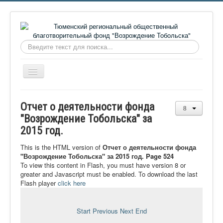
Искать...
Включить/
выключить
навигацию
Главная
Отчет о деятельности фонда
О фонде
"Возрождение Тобольска" за
2015 год.
Онлайн библиотека
Видеоматериалы
This is the HTML version of
Отчет о деятельности фонда
"Возрождение Тобольска" за 2015 год. Page 524
Контакты
To view this content in Flash, you must have version 8 or
greater and Javascript must be enabled. To download the last
Сайт проекта Достоевский
Flash player
click here
Ермаковополе.рф
Start
Previous
Next
End