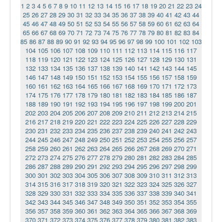
1
2
3
4
5
6
7
8
9
10
11
12
13
14
15
16
17
18
19
20
21
22
23
24
25
26
27
28
29
30
31
32
33
34
35
36
37
38
39
40
41
42
43
44
45
46
47
48
49
50
51
52
53
54
55
56
57
58
59
60
61
62
63
64
65
66
67
68
69
70
71
72
73
74
75
76
77
78
79
80
81
82
83
84
85
86
87
88
89
90
91
92
93
94
95
96
97
98
99
100
101
102
103
104
105
106
107
108
109
110
111
112
113
114
115
116
117
118
119
120
121
122
123
124
125
126
127
128
129
130
131
132
133
134
135
136
137
138
139
140
141
142
143
144
145
146
147
148
149
150
151
152
153
154
155
156
157
158
159
160
161
162
163
164
165
166
167
168
169
170
171
172
173
174
175
176
177
178
179
180
181
182
183
184
185
186
187
188
189
190
191
192
193
194
195
196
197
198
199
200
201
202
203
204
205
206
207
208
209
210
211
212
213
214
215
216
217
218
219
220
221
222
223
224
225
226
227
228
229
230
231
232
233
234
235
236
237
238
239
240
241
242
243
244
245
246
247
248
249
250
251
252
253
254
255
256
257
258
259
260
261
262
263
264
265
266
267
268
269
270
271
272
273
274
275
276
277
278
279
280
281
282
283
284
285
286
287
288
289
290
291
292
293
294
295
296
297
298
299
300
301
302
303
304
305
306
307
308
309
310
311
312
313
314
315
316
317
318
319
320
321
322
323
324
325
326
327
328
329
330
331
332
333
334
335
336
337
338
339
340
341
342
343
344
345
346
347
348
349
350
351
352
353
354
355
356
357
358
359
360
361
362
363
364
365
366
367
368
369
370
371
372
373
374
375
376
377
378
379
380
381
382
383