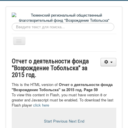
Искать...
Включить/
выключить
навигацию
Главная
Отчет о деятельности фонда
О фонде
"Возрождение Тобольска" за
2015 год.
Онлайн библиотека
Видеоматериалы
This is the HTML version of
Отчет о деятельности фонда
"Возрождение Тобольска" за 2015 год. Page 59
Контакты
To view this content in Flash, you must have version 8 or
greater and Javascript must be enabled. To download the last
Сайт проекта Достоевский
Flash player
click here
Ермаковополе.рф
Start
Previous
Next
End