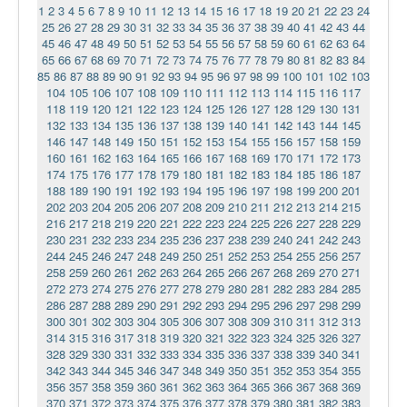
1
2
3
4
5
6
7
8
9
10
11
12
13
14
15
16
17
18
19
20
21
22
23
24
25
26
27
28
29
30
31
32
33
34
35
36
37
38
39
40
41
42
43
44
45
46
47
48
49
50
51
52
53
54
55
56
57
58
59
60
61
62
63
64
65
66
67
68
69
70
71
72
73
74
75
76
77
78
79
80
81
82
83
84
85
86
87
88
89
90
91
92
93
94
95
96
97
98
99
100
101
102
103
104
105
106
107
108
109
110
111
112
113
114
115
116
117
118
119
120
121
122
123
124
125
126
127
128
129
130
131
132
133
134
135
136
137
138
139
140
141
142
143
144
145
146
147
148
149
150
151
152
153
154
155
156
157
158
159
160
161
162
163
164
165
166
167
168
169
170
171
172
173
174
175
176
177
178
179
180
181
182
183
184
185
186
187
188
189
190
191
192
193
194
195
196
197
198
199
200
201
202
203
204
205
206
207
208
209
210
211
212
213
214
215
216
217
218
219
220
221
222
223
224
225
226
227
228
229
230
231
232
233
234
235
236
237
238
239
240
241
242
243
244
245
246
247
248
249
250
251
252
253
254
255
256
257
258
259
260
261
262
263
264
265
266
267
268
269
270
271
272
273
274
275
276
277
278
279
280
281
282
283
284
285
286
287
288
289
290
291
292
293
294
295
296
297
298
299
300
301
302
303
304
305
306
307
308
309
310
311
312
313
314
315
316
317
318
319
320
321
322
323
324
325
326
327
328
329
330
331
332
333
334
335
336
337
338
339
340
341
342
343
344
345
346
347
348
349
350
351
352
353
354
355
356
357
358
359
360
361
362
363
364
365
366
367
368
369
370
371
372
373
374
375
376
377
378
379
380
381
382
383