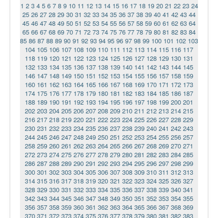
1
2
3
4
5
6
7
8
9
10
11
12
13
14
15
16
17
18
19
20
21
22
23
24
25
26
27
28
29
30
31
32
33
34
35
36
37
38
39
40
41
42
43
44
45
46
47
48
49
50
51
52
53
54
55
56
57
58
59
60
61
62
63
64
65
66
67
68
69
70
71
72
73
74
75
76
77
78
79
80
81
82
83
84
85
86
87
88
89
90
91
92
93
94
95
96
97
98
99
100
101
102
103
104
105
106
107
108
109
110
111
112
113
114
115
116
117
118
119
120
121
122
123
124
125
126
127
128
129
130
131
132
133
134
135
136
137
138
139
140
141
142
143
144
145
146
147
148
149
150
151
152
153
154
155
156
157
158
159
160
161
162
163
164
165
166
167
168
169
170
171
172
173
174
175
176
177
178
179
180
181
182
183
184
185
186
187
188
189
190
191
192
193
194
195
196
197
198
199
200
201
202
203
204
205
206
207
208
209
210
211
212
213
214
215
216
217
218
219
220
221
222
223
224
225
226
227
228
229
230
231
232
233
234
235
236
237
238
239
240
241
242
243
244
245
246
247
248
249
250
251
252
253
254
255
256
257
258
259
260
261
262
263
264
265
266
267
268
269
270
271
272
273
274
275
276
277
278
279
280
281
282
283
284
285
286
287
288
289
290
291
292
293
294
295
296
297
298
299
300
301
302
303
304
305
306
307
308
309
310
311
312
313
314
315
316
317
318
319
320
321
322
323
324
325
326
327
328
329
330
331
332
333
334
335
336
337
338
339
340
341
342
343
344
345
346
347
348
349
350
351
352
353
354
355
356
357
358
359
360
361
362
363
364
365
366
367
368
369
370
371
372
373
374
375
376
377
378
379
380
381
382
383