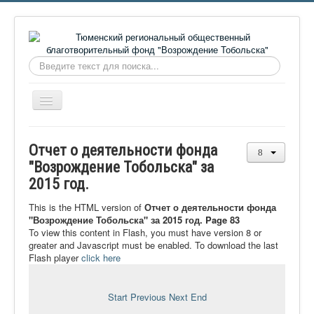
Искать...
Включить/
выключить
навигацию
Главная
Отчет о деятельности фонда
О фонде
"Возрождение Тобольска" за
2015 год.
Онлайн библиотека
Видеоматериалы
This is the HTML version of
Отчет о деятельности фонда
"Возрождение Тобольска" за 2015 год. Page 83
Контакты
To view this content in Flash, you must have version 8 or
greater and Javascript must be enabled. To download the last
Сайт проекта Достоевский
Flash player
click here
Ермаковополе.рф
Start
Previous
Next
End