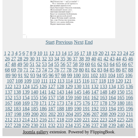
Start
Previous
Next
End
1
2
3
4
5
6
7
8
9
10
11
12
13
14
15
16
17
18
19
20
21
22
23
24
25
26
27
28
29
30
31
32
33
34
35
36
37
38
39
40
41
42
43
44
45
46
47
48
49
50
51
52
53
54
55
56
57
58
59
60
61
62
63
64
65
66
67
68
69
70
71
72
73
74
75
76
77
78
79
80
81
82
83
84
85
86
87
88
89
90
91
92
93
94
95
96
97
98
99
100
101
102
103
104
105
106
107
108
109
110
111
112
113
114
115
116
117
118
119
120
121
122
123
124
125
126
127
128
129
130
131
132
133
134
135
136
137
138
139
140
141
142
143
144
145
146
147
148
149
150
151
152
153
154
155
156
157
158
159
160
161
162
163
164
165
166
167
168
169
170
171
172
173
174
175
176
177
178
179
180
181
182
183
184
185
186
187
188
189
190
191
192
193
194
195
196
197
198
199
200
201
202
203
204
205
206
207
208
209
210
211
212
213
214
215
216
217
218
219
220
221
222
223
224
225
226
227
228
229
230
231
232
233
234
235
236
237
238
239
240
241
Joomla gallery
extension. Powered by FlippingBook.