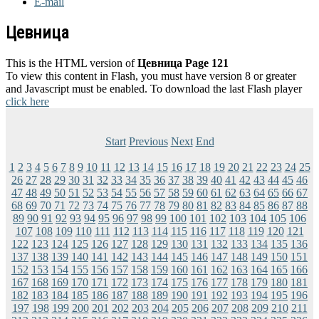
E-mail
Цевница
This is the HTML version of
Цевница Page 121
To view this content in Flash, you must have version 8 or greater
and Javascript must be enabled. To download the last Flash player
click here
Start
Previous
Next
End
1
2
3
4
5
6
7
8
9
10
11
12
13
14
15
16
17
18
19
20
21
22
23
24
25
26
27
28
29
30
31
32
33
34
35
36
37
38
39
40
41
42
43
44
45
46
47
48
49
50
51
52
53
54
55
56
57
58
59
60
61
62
63
64
65
66
67
68
69
70
71
72
73
74
75
76
77
78
79
80
81
82
83
84
85
86
87
88
89
90
91
92
93
94
95
96
97
98
99
100
101
102
103
104
105
106
107
108
109
110
111
112
113
114
115
116
117
118
119
120
121
122
123
124
125
126
127
128
129
130
131
132
133
134
135
136
137
138
139
140
141
142
143
144
145
146
147
148
149
150
151
152
153
154
155
156
157
158
159
160
161
162
163
164
165
166
167
168
169
170
171
172
173
174
175
176
177
178
179
180
181
182
183
184
185
186
187
188
189
190
191
192
193
194
195
196
197
198
199
200
201
202
203
204
205
206
207
208
209
210
211