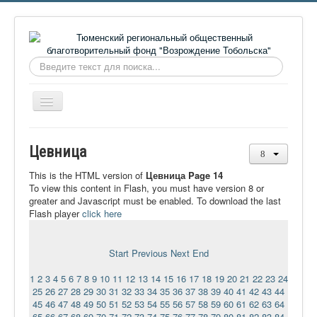
Искать...
Включить/
выключить
навигацию
Главная
Цевница
О фонде
This is the HTML version of
Цевница Page 14
Онлайн библиотека
To view this content in Flash, you must have version 8 or
greater and Javascript must be enabled. To download the last
Видеоматериалы
Flash player
click here
Контакты
Start
Previous
Next
End
Сайт проекта Достоевский
1
2
3
4
5
6
7
8
9
10
11
12
13
14
15
16
17
18
19
20
21
22
23
24
Ермаковополе.рф
25
26
27
28
29
30
31
32
33
34
35
36
37
38
39
40
41
42
43
44
45
46
47
48
49
50
51
52
53
54
55
56
57
58
59
60
61
62
63
64
65
66
67
68
69
70
71
72
73
74
75
76
77
78
79
80
81
82
83
84