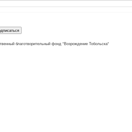
одписаться
твенный благотворительный фонд "Возрождение Тобольска"