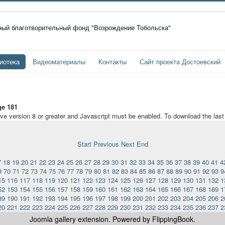
иотека
Видеоматериалы
Контакты
Сайт проекта Достоевский
e 181
ave version 8 or greater and Javascript must be enabled. To download the las
Start
Previous
Next
End
7
18
19
20
21
22
23
24
25
26
27
28
29
30
31
32
33
34
35
36
37
38
39
40
41
4
9
70
71
72
73
74
75
76
77
78
79
80
81
82
83
84
85
86
87
88
89
90
91
92
93
9
15
116
117
118
119
120
121
122
123
124
125
126
127
128
129
130
131
132
1
52
153
154
155
156
157
158
159
160
161
162
163
164
165
166
167
168
169
1
89
190
191
192
193
194
195
196
197
198
199
200
201
202
203
204
205
206
2
20
221
222
223
224
225
226
227
228
229
230
231
232
233
234
235
236
237
2
Joomla gallery
extension. Powered by FlippingBook.