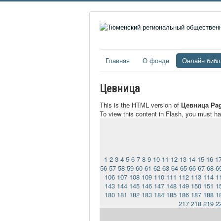
Главная
О фонде
Онлайн библ
Цевница
This is the HTML version of
Цевница Pag
To view this content in Flash, you must h
1
2
3
4
5
6
7
8
9
10
11
12
13
14
15
16
1
56
57
58
59
60
61
62
63
64
65
66
67
68
6
106
107
108
109
110
111
112
113
114
1
143
144
145
146
147
148
149
150
151
1
180
181
182
183
184
185
186
187
188
1
217
218
219
2