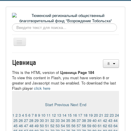
Искать...
Включить/
выключить
навигацию
Главная
Цевница
О фонде
This is the HTML version of
Цевница Page 184
Онлайн библиотека
To view this content in Flash, you must have version 8 or
greater and Javascript must be enabled. To download the last
Видеоматериалы
Flash player
click here
Контакты
Start
Previous
Next
End
Сайт проекта Достоевский
1
2
3
4
5
6
7
8
9
10
11
12
13
14
15
16
17
18
19
20
21
22
23
24
Ермаковополе.рф
25
26
27
28
29
30
31
32
33
34
35
36
37
38
39
40
41
42
43
44
45
46
47
48
49
50
51
52
53
54
55
56
57
58
59
60
61
62
63
64
65
66
67
68
69
70
71
72
73
74
75
76
77
78
79
80
81
82
83
84