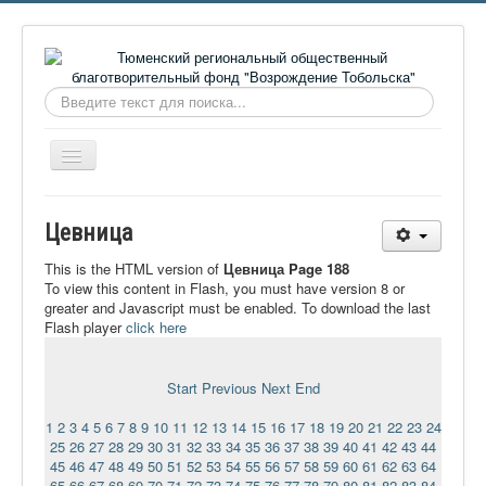
Искать...
Включить/
выключить
навигацию
Главная
Цевница
О фонде
This is the HTML version of
Цевница Page 188
Онлайн библиотека
To view this content in Flash, you must have version 8 or
greater and Javascript must be enabled. To download the last
Видеоматериалы
Flash player
click here
Контакты
Start
Previous
Next
End
Сайт проекта Достоевский
1
2
3
4
5
6
7
8
9
10
11
12
13
14
15
16
17
18
19
20
21
22
23
24
Ермаковополе.рф
25
26
27
28
29
30
31
32
33
34
35
36
37
38
39
40
41
42
43
44
45
46
47
48
49
50
51
52
53
54
55
56
57
58
59
60
61
62
63
64
65
66
67
68
69
70
71
72
73
74
75
76
77
78
79
80
81
82
83
84