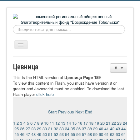
Искать...
Включить/
выключить
навигацию
Главная
Цевница
О фонде
This is the HTML version of
Цевница Page 189
Онлайн библиотека
To view this content in Flash, you must have version 8 or
greater and Javascript must be enabled. To download the last
Видеоматериалы
Flash player
click here
Контакты
Start
Previous
Next
End
Сайт проекта Достоевский
1
2
3
4
5
6
7
8
9
10
11
12
13
14
15
16
17
18
19
20
21
22
23
24
Ермаковополе.рф
25
26
27
28
29
30
31
32
33
34
35
36
37
38
39
40
41
42
43
44
45
46
47
48
49
50
51
52
53
54
55
56
57
58
59
60
61
62
63
64
65
66
67
68
69
70
71
72
73
74
75
76
77
78
79
80
81
82
83
84