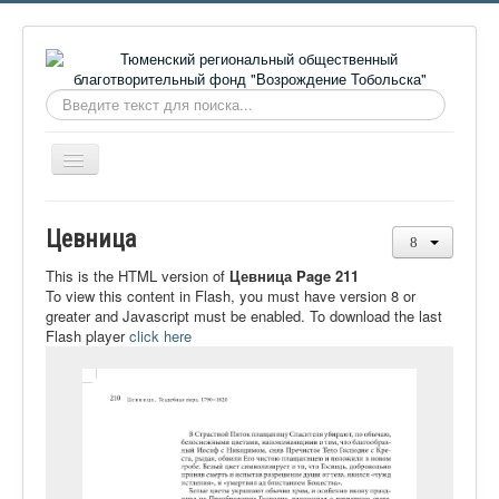
Искать...
Включить/
выключить
навигацию
Главная
Цевница
О фонде
This is the HTML version of
Цевница Page 211
Онлайн библиотека
To view this content in Flash, you must have version 8 or
greater and Javascript must be enabled. To download the last
Видеоматериалы
Flash player
click here
Контакты
Сайт проекта Достоевский
Ермаковополе.рф