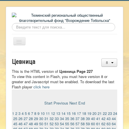
Искать...
Включить/
выключить
навигацию
Главная
Цевница
О фонде
This is the HTML version of
Цевница Page 227
Онлайн библиотека
To view this content in Flash, you must have version 8 or
greater and Javascript must be enabled. To download the last
Видеоматериалы
Flash player
click here
Контакты
Start
Previous
Next
End
Сайт проекта Достоевский
1
2
3
4
5
6
7
8
9
10
11
12
13
14
15
16
17
18
19
20
21
22
23
24
Ермаковополе.рф
25
26
27
28
29
30
31
32
33
34
35
36
37
38
39
40
41
42
43
44
45
46
47
48
49
50
51
52
53
54
55
56
57
58
59
60
61
62
63
64
65
66
67
68
69
70
71
72
73
74
75
76
77
78
79
80
81
82
83
84