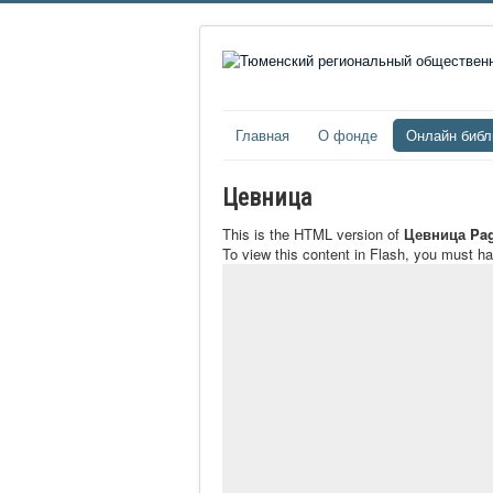
Главная
О фонде
Онлайн библ
Цевница
This is the HTML version of
Цевница Pag
To view this content in Flash, you must h