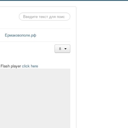
Искать...
Ермаковополе.рф
t Flash player
click here