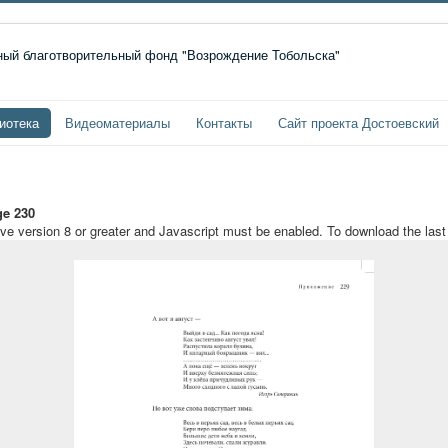
иотека
Видеоматериалы
Контакты
Сайт проекта Достоевский
e 230
ave version 8 or greater and Javascript must be enabled. To download the las