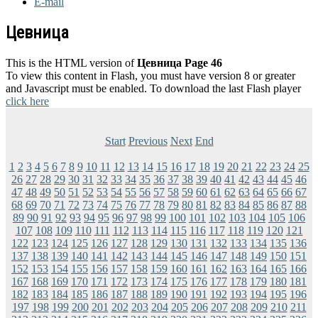
E-mail
Цевница
This is the HTML version of
Цевница Page 46
To view this content in Flash, you must have version 8 or greater
and Javascript must be enabled. To download the last Flash player
click here
Start
Previous
Next
End
1
2
3
4
5
6
7
8
9
10
11
12
13
14
15
16
17
18
19
20
21
22
23
24
25
26
27
28
29
30
31
32
33
34
35
36
37
38
39
40
41
42
43
44
45
46
47
48
49
50
51
52
53
54
55
56
57
58
59
60
61
62
63
64
65
66
67
68
69
70
71
72
73
74
75
76
77
78
79
80
81
82
83
84
85
86
87
88
89
90
91
92
93
94
95
96
97
98
99
100
101
102
103
104
105
106
107
108
109
110
111
112
113
114
115
116
117
118
119
120
121
122
123
124
125
126
127
128
129
130
131
132
133
134
135
136
137
138
139
140
141
142
143
144
145
146
147
148
149
150
151
152
153
154
155
156
157
158
159
160
161
162
163
164
165
166
167
168
169
170
171
172
173
174
175
176
177
178
179
180
181
182
183
184
185
186
187
188
189
190
191
192
193
194
195
196
197
198
199
200
201
202
203
204
205
206
207
208
209
210
211