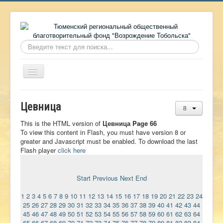
Искать...
Включить/
выключить
навигацию
Главная
Цевница
О фонде
This is the HTML version of
Цевница Page 66
Онлайн библиотека
To view this content in Flash, you must have version 8 or
greater and Javascript must be enabled. To download the last
Видеоматериалы
Flash player
click here
Контакты
Start
Previous
Next
End
Сайт проекта Достоевский
1
2
3
4
5
6
7
8
9
10
11
12
13
14
15
16
17
18
19
20
21
22
23
24
Ермаковополе.рф
25
26
27
28
29
30
31
32
33
34
35
36
37
38
39
40
41
42
43
44
45
46
47
48
49
50
51
52
53
54
55
56
57
58
59
60
61
62
63
64
65
66
67
68
69
70
71
72
73
74
75
76
77
78
79
80
81
82
83
84