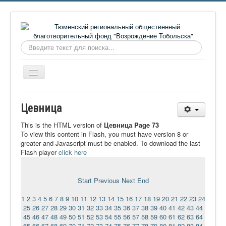
Искать...
Включить/
выключить
навигацию
Главная
Цевница
О фонде
This is the HTML version of
Цевница Page 73
Онлайн библиотека
To view this content in Flash, you must have version 8 or
greater and Javascript must be enabled. To download the last
Видеоматериалы
Flash player
click here
Контакты
Start
Previous
Next
End
Сайт проекта Достоевский
1
2
3
4
5
6
7
8
9
10
11
12
13
14
15
16
17
18
19
20
21
22
23
24
Ермаковополе.рф
25
26
27
28
29
30
31
32
33
34
35
36
37
38
39
40
41
42
43
44
45
46
47
48
49
50
51
52
53
54
55
56
57
58
59
60
61
62
63
64
65
66
67
68
69
70
71
72
73
74
75
76
77
78
79
80
81
82
83
84