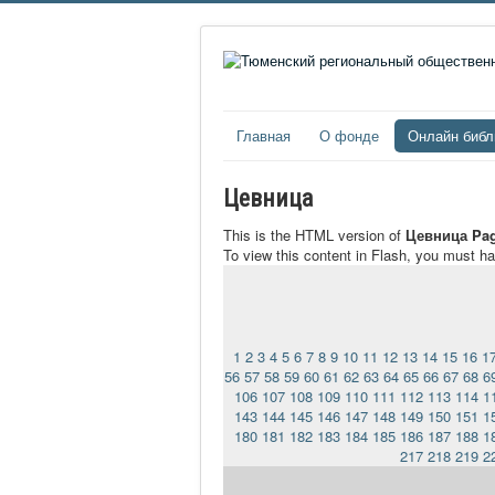
Главная
О фонде
Онлайн библ
Цевница
This is the HTML version of
Цевница Pag
To view this content in Flash, you must h
1
2
3
4
5
6
7
8
9
10
11
12
13
14
15
16
1
56
57
58
59
60
61
62
63
64
65
66
67
68
6
106
107
108
109
110
111
112
113
114
1
143
144
145
146
147
148
149
150
151
1
180
181
182
183
184
185
186
187
188
1
217
218
219
2