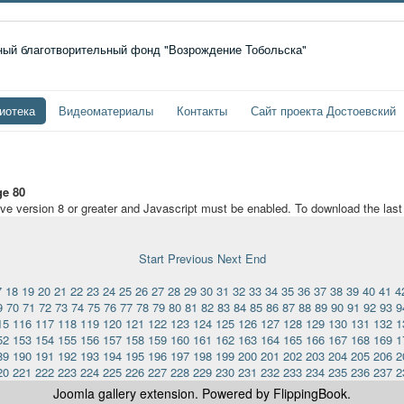
иотека
Видеоматериалы
Контакты
Сайт проекта Достоевский
e 80
ave version 8 or greater and Javascript must be enabled. To download the las
Start
Previous
Next
End
7
18
19
20
21
22
23
24
25
26
27
28
29
30
31
32
33
34
35
36
37
38
39
40
41
4
9
70
71
72
73
74
75
76
77
78
79
80
81
82
83
84
85
86
87
88
89
90
91
92
93
9
15
116
117
118
119
120
121
122
123
124
125
126
127
128
129
130
131
132
1
52
153
154
155
156
157
158
159
160
161
162
163
164
165
166
167
168
169
1
89
190
191
192
193
194
195
196
197
198
199
200
201
202
203
204
205
206
2
20
221
222
223
224
225
226
227
228
229
230
231
232
233
234
235
236
237
2
Joomla gallery
extension. Powered by FlippingBook.