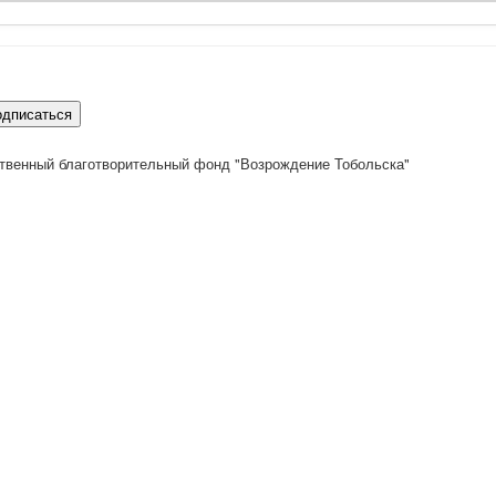
одписаться
твенный благотворительный фонд "Возрождение Тобольска"