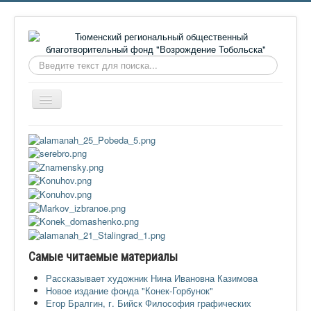
Искать...
Включить/
выключить
навигацию
Главная
О фонде
Онлайн библиотека
Видеоматериалы
Контакты
Сайт проекта Достоевский
Самые читаемые материалы
Ермаковополе.рф
Рассказывает художник Нина Ивановна Казимова
Новое издание фонда "Конек-Горбунок"
Егор Бралгин, г. Бийск Философия графических