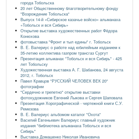
города Тобольска
20 лет Общественному благотворительному фонду
"Возрождение Тобольска"
Выпуск 14-й «Сибирское казачье войско» альманаха
«Тобольск и вся Сибирь»
Открытие выставка художественных работ Фёдора
Конюхова
фотовыставка "Фронт и тыл едины" г. Тобольск
В. Е. Валериус о работе над юбилейным изданием к
35-летию коллектива газпром трансгаз Сургут
Презентация альманах "Тобольск и вся Сибирь" - 425
лет Тобольску
Художественная выставка А. Г. Шабанова, 24 августа
2012, г. Тобольск
Павел Кравцов "РУССКИЙ ЧЕЛОВЕК ВЕК 20"
фотографии
"Сердечно и трепетно" открытие выставки
фотохудожников Евгений Лыкова и Сергея Шаповала
Презентация Хорографической - чертежной книги С.У.
Ремезова
В. Е. Валериус альбомом каталог "Охота"
Василий Евгеньевич Валериус главный художник
издания "библиотека альманаха Тобольск и вся
Сибирь"
Выставка Домашенко Николая Ивановича