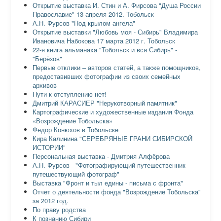
Открытие выставка И. Стин и А. Фирсова "Душа России
Православие" 13 апреля 2012. Тобольск
А.Н. Фурсов "Под крылом ангела"
Открытие выставки "Любовь моя - Сибирь" Владимира
Ивановича Набокова 17 марта 2012 г. Тобольск
22-я книга альманаха "Тобольск и вся Сибирь" -
"Берёзов"
Первые отклики – авторов статей, а также помощников,
предоставивших фотографии из своих семейных
архивов
Пути к отступлению нет!
Дмитрий КАРАСИЕР "Нерукотворный памятник"
Картографические и художественные издания Фонда
«Возрождение Тобольска»
Федор Конюхов в Тобольске
Кира Калинина "СЕРЕБРЯНЫЕ ГРАНИ СИБИРСКОЙ
ИСТОРИИ"
Персональная выставка - Дмитрия Алфёрова
А.Н. Фурсов - "Фотографирующий путешественник –
путешествующий фотограф"
Выставка "Фронт и тыл едины - письма с фронта"
Отчет о деятельности фонда "Возрождение Тобольска"
за 2012 год.
По праву родства
К познанию Сибири