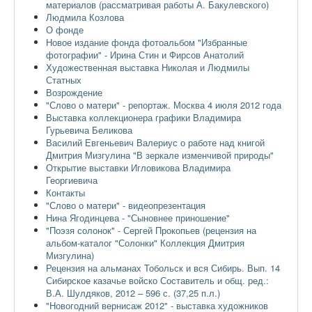
материалов (рассматривая работы А. Бакулевского)
Людмила Козлова
О фонде
Новое издание фонда фотоальбом "Избранные
фотографии" - Ирина Стин и Фирсов Анатолий
Художественная выставка Николая и Людмилы
Статных
Возрождение
"Слово о матери" - репортаж. Москва 4 июля 2012 года
Выставка коллекционера графики Владимира
Гурьевича Беликова
Василий Евгеньевич Валериус о работе над книгой
Дмитрия Мизгулина "В зеркале изменчивой природы"
Открытие выставки Игловикова Владимира
Георгиевича
Контакты
"Слово о матери" - видеопрезентация
Нина Ягодинцева - "Сыновнее приношение"
"Поэзя солонок" - Сергей Прокопьев (рецензия на
альбом-каталог "Солонки" Коллекция Дмитрия
Мизгулина)
Рецензия на альманах Тобольск и вся Сибирь. Вып. 14
Сибирское казачье войско Составитель и общ. ред.:
В.А. Шулдяков, 2012 – 596 с. (37,25 п.л.)
"Новогодний вернисаж 2012" - выставка художников