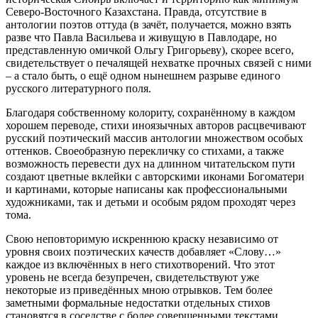
Северо-Восточного Казахстана. Правда, отсутствие в
антологии поэтов оттуда (в зачёт, получается, можно взять
разве что Павла Васильева и живущую в Павлодаре, но
представленную омичкой Ольгу Григорьеву), скорее всего,
свидетельствует о печалящей нехватке прочных связей с ними
– а стало быть, о ещё одном нынешнем разрыве единого
русского литературного поля.
Благодаря собственному колориту, сохранённому в каждом
хорошем переводе, стихи иноязычных авторов расцвечивают
русский поэтический массив антологии множеством особых
оттенков. Своеобразную перекличку со стихами, а также
возможность перевести дух на длинном читательском пути
создают цветные вклейки с авторскими иконами Богоматери
и картинами, которые написаны как профессиональными
художниками, так и детьми и особым рядом проходят через
тома.
Свою неповторимую искреннюю краску независимо от
уровня своих поэтических качеств добавляет «Слову…»
каждое из включённых в него стихотворений. Что этот
уровень не всегда безупречен, свидетельствуют уже
некоторые из приведённых мною отрывков. Тем более
заметными формальные недостатки отдельных стихов
становятся в соседстве с более совершенными текстами.