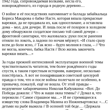
1942 года, сопровождаемая волками, несла его,
новорождённого, из города в родную деревню…
О войне и её последствиях напоминает и баллада забайкальца
Бориса Макарова о бабке Насте, которая вязала прекрасные
варежки, да не продавала их, как односельчане, а оставляла
дома – мол, для дочери. И лишь после её похорон в холодном
дому обнаружили солдатское письмо той самой дочери –
фронтовой санитарки, что жаловалась: руки после ранения
отняли по локоть, а ладони по ночам мёрзнут. «И стало сразу
всем до боли ясно, // Так ясно – будто молния в глаза, – // Что
не могла, конечно, бабка Настя // Всю жизнь закончить
варежки вязать…»
За годы прежней интенсивной эксплуатации военной темы
чувствительность читателя, тем более рождённого годы
спустя, к таким горестным историям, наверное, несколько
поистёрлась. А вот не поощрявшаяся советской цензурой
правда о том, что и после войны полегчало не особенно, в
привычку, пожалуй, ещё не вошла. От этой правды –
недоумение хабаровчанина Николая Кабушкина: «Вот. До
Победы дожили: // Что ж наши окна темны? // Думал я, что
пережили // Самое страшное мы…» И не стремящиеся к
изяществу слова Владимира Мазина из Нижневартовска: «…С
детьми на рыбе выжила // В осенней той беде… //Держала