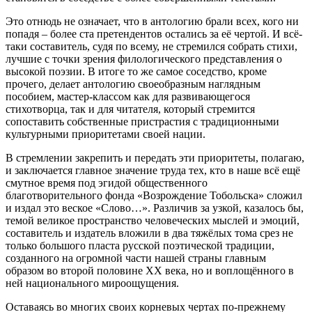
Это отнюдь не означает, что в антологию брали всех, кого ни
попадя – более ста претендентов остались за её чертой. И всё-
таки составитель, судя по всему, не стремился собрать стихи,
лучшие с точки зрения филологического представления о
высокой поэзии. В итоге то же самое соседство, кроме
прочего, делает антологию своеобразным наглядным
пособием, мастер-классом как для развивающегося
стихотворца, так и для читателя, который стремится
сопоставить собственные пристрастия с традиционными
культурными приоритетами своей нации.
В стремлении закрепить и передать эти приоритеты, полагаю,
и заключается главное значение труда тех, кто в наше всё ещё
смутное время под эгидой общественного
благотворительного фонда «Возрождение Тобольска» сложил
и издал это веское «Слово…». Различив за узкой, казалось бы,
темой великое пространство человеческих мыслей и эмоций,
составитель и издатель вложили в два тяжёлых тома срез не
только большого пласта русской поэтической традиции,
созданного на огромной части нашей страны главным
образом во второй половине XX века, но и воплощённого в
ней национального мироощущения.
Оставаясь во многих своих корневых чертах по-прежнему