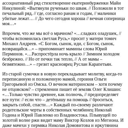
ассоциативный ряд стихотворение екатеринбурженки Майи
Никулиной: «Вытянули рученьки по швам. // Положили в тот
печальный ряд, // где, согласно ранам и годам, // мальчики
убитые лежат… // До чего сегодня хороша // вечная соперница
моя…»
Впрочем, что же мы всё о мрачном? «…сладких оладушек, //
чтобы вспомнилась светлая Русь,» просит у матери томич
Михаил Андреев. «С Богом, сынок, иди, с Богом, сынок,
возвращайся…» – припоминает мамины слова Юрий
Перминов. «…Распростёрла ночь крыло // Зимним холодом
безбрежно. // Но от печки так тепло, // А от мамы –
безмятежно…» – грезит красноярец Руслан Карапетьян.
Из старой сумочки в новую перекладывает молитву, когда-то
переписанную и положенную мамой, героиня Ольги
Григорьевой из Омска. О вечном материнском – хотя почему
не отцовском? – стремлении пишет её земляк Олег Клишин:
«…Только чувство древнее, как полночь, // предопределяет
все пути: // если что – детёнышу на помощь // броситься,
закрыть собой, спасти…» Каждый по-своему различают
родительские черты в собственных челябинец Николай
Година и Юрий Павленко из Владивостока. Плывущей по
золотой волне ржи видит маму Виктор Козлов из Мегиона. И
даже мачехи у пермяка Николая Домовитова и иркутянина