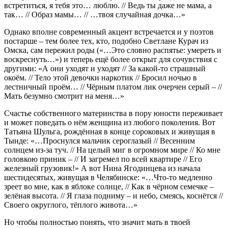
встретиться, я тебя это… люблю. // Ведь ты даже не мама, а
так… // Образ мамы… // …твоя случайная дочка…»
Однако вполне современный акцент встречается и у поэтов
постарше – тем более тех, кто, подобно Светлане Курач из
Омска, сам пережил роды («…Это словно распятье: умереть и
воскреснуть…») и теперь ещё более открыт для сочувствия с
другими: «А они уходят и уходят // За какой-то страшный
окоём. // Тело этой девочки наркотик // Бросил ночью в
лестничный проём… // Чёрным платом лик очерчен серый – //
Мать безумно смотрит на меня…»
Счастье собственного материнства в пору юности переживает
и может поведать о нём женщина из любого поколения. Вот
Татьяна Шульга, рождённая в конце сороковых и живущая в
Тынде: «…Проснулся мальчик сероглазый // Весенним
солнцем из-за туч. // На целый миг в огромном мире // Ко мне
головкою приник – // И загремел по всей квартире // Его
железный грузовик!» А вот Нина Ягодинцева из начала
шестидесятых, живущая в Челябинске: «…Что-то медленно
зреет во мне, как в яблоке солнце, // Как в чёрном семечке –
зелёная высота. // Я глаза подниму – и небо, смеясь, коснётся //
Своего округлого, тёплого живота…»
Но чтобы полностью понять, что значит мать в твоей