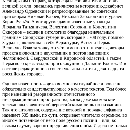
К сибирякам по праву, которое дала составителям история
великой земли, оказались причислены каторжник-декабрист
Александр Одоевский и репрессированные по советским
приговорам Николай Клюев, Николай Заболоцкий и уралец
Борис Ручьёв. А вот другие давно известные уральцы –
Людмила Татьяничева, Валентин Сорокин и Константин
Скворцов – вошли в антологию благодаря изначальным
границам Сибирской губернии, которая в 1708 году, помимо
Зауралья, включила в себя Верхотурье, Вятку и Пермь
Великую. Взяв за точку отсчёта именно эти пределы, авторы
проекта включили в двухтомник и поэтов нынешних
Челябинской, Свердловской и Кировской областей, а также
Пермского края, заодно присовокупив и Дальний Восток. И в
составе редакционного совета указаны жители девятнадцати
российских городов.
Однако известность – дело во многом случайное и вовсе не
обязательно свидетельствующее о качестве текстов. Тем более
при нынешней разорванности отечественного
информационного пространства, когда даже московские
телеканалы являются общероссийскими лишь по названию.
Так что антология, содержание которой в порядке алфавита
называет 535 имён, по сути, открывает читателю огромное, во
многом потаённое от него поле русской поэзии – или, во
всяком случае, вариант представления о нём. И дело не только