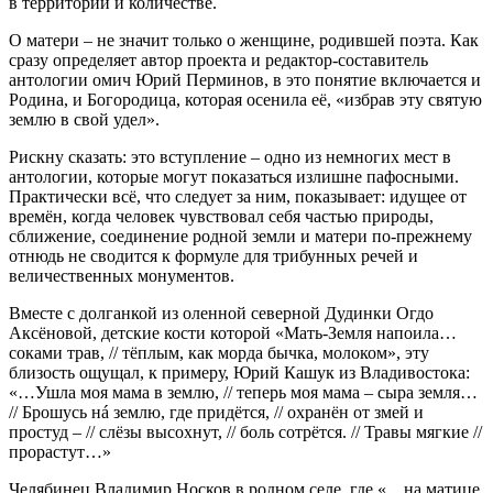
в территории и количестве.
О матери – не значит только о женщине, родившей поэта. Как
сразу определяет автор проекта и редактор-составитель
антологии омич Юрий Перминов, в это понятие включается и
Родина, и Богородица, которая осенила её, «избрав эту святую
землю в свой удел».
Рискну сказать: это вступление – одно из немногих мест в
антологии, которые могут показаться излишне пафосными.
Практически всё, что следует за ним, показывает: идущее от
времён, когда человек чувствовал себя частью природы,
сближение, соединение родной земли и матери по-прежнему
отнюдь не сводится к формуле для трибунных речей и
величественных монументов.
Вместе с долганкой из оленной северной Дудинки Огдо
Аксёновой, детские кости которой «Мать-Земля напоила…
соками трав, // тёплым, как морда бычка, молоком», эту
близость ощущал, к примеру, Юрий Кашук из Владивостока:
«…Ушла моя мама в землю, // теперь моя мама – сыра земля…
// Брошусь нá землю, где придётся, // охранён от змей и
простуд – // слёзы высохнут, // боль сотрётся. // Травы мягкие //
прорастут…»
Челябинец Владимир Носков в родном селе, где «…на матице