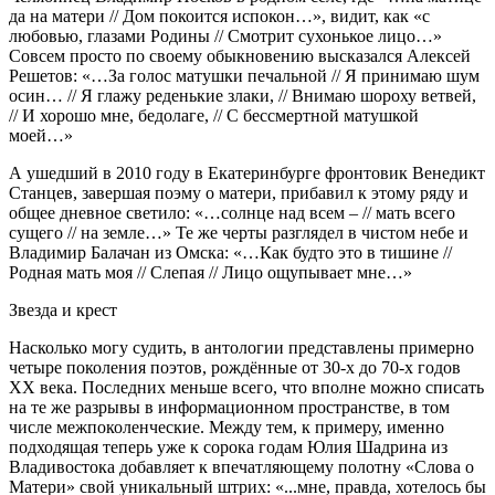
да на матери // Дом покоится испокон…», видит, как «с
любовью, глазами Родины // Смотрит сухонькое лицо…»
Совсем просто по своему обыкновению высказался Алексей
Решетов: «…За голос матушки печальной // Я принимаю шум
осин… // Я глажу реденькие злаки, // Внимаю шороху ветвей,
// И хорошо мне, бедолаге, // С бессмертной матушкой
моей…»
А ушедший в 2010 году в Екатеринбурге фронтовик Венедикт
Станцев, завершая поэму о матери, прибавил к этому ряду и
общее дневное светило: «…солнце над всем – // мать всего
сущего // на земле…» Те же черты разглядел в чистом небе и
Владимир Балачан из Омска: «…Как будто это в тишине //
Родная мать моя // Слепая // Лицо ощупывает мне…»
Звезда и крест
Насколько могу судить, в антологии представлены примерно
четыре поколения поэтов, рождённые от 30-х до 70-х годов
XX века. Последних меньше всего, что вполне можно списать
на те же разрывы в информационном пространстве, в том
числе межпоколенческие. Между тем, к примеру, именно
подходящая теперь уже к сорока годам Юлия Шадрина из
Владивостока добавляет к впечатляющему полотну «Слова о
Матери» свой уникальный штрих: «...мне, правда, хотелось бы