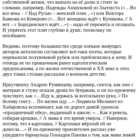
собственной жизни, что выпало на её долю и стоит за
словами, например, Надежды Аншуковой из Златоуста («…Во
все века – // Над Русью – женский плач…») или Виктора
Баянова из Кемерово («…Вот женщина ждёт с Куликова, // А
вот – с Бородинского ждёт…») – надо её пережить и оплакать.
И упрятать этот плач глубоко в душе, поскольку он
неизбывен.
Видимо, поэтому большинство среди поныне живущих
авторов антологии составляют всё-таки поэты, которые
перевалили полувековой рубеж или приблизились к нему. И
отнюдь не по привычным ранее идеологическим
предписаниям, а по жизни отечественной в XX веке в этих
двух томах столько рассказов о военном детстве.
Иркутянину Андрею Румянцеву, например, снится, как они с
матерью в стужу искали дрова по буеракам, и он по-прежнему
чувствует, как «…Иду я, держась за всесильную руку, // По
белому снегу… По жизни иду…» Людмила Миланич из
Хабаровска вспоминает, как по дороге домой уронила
«праздничный обед», выданный в школе: «…Как я ревела,
собирая крошки, // А мама в это время умерла. // Наверное,
потому, что я картошки, // Картошки мёрзлой ей не
донесла…» И по-прежнему пронзителен рассказ уже
ушедшего барнаульца Геннадия Панова о том, как мама зимой