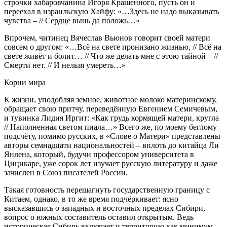
строчки хабаровчанина Игоря Крашенного, пусть он и
переехал в израильскую Хайфу: «…Здесь не надо выказывать
чувства – // Сердце вынь да положь…»
Впрочем, читинец Вячеслав Вьюнов говорит своей матери
совсем о другом: «…Всё на свете пронизано жизнью, // Всё на
свете живёт и болит… // Что же делать мне с этою тайной – //
Смерти нет. // И нельзя умереть…»
Корни мира
К жизни, уподобляя земное, животное молоко материнскому,
обращает свою притчу, переведённую Евгением Семичевым,
и тувинка Лидия Иргит: «Как грудь кормящей матери, кругла
// Наполненная светом пиала…» Всего же, по моему беглому
подсчёту, помимо русских, в «Слове о Матери» представлены
авторы семнадцати национальностей – вплоть до китайца Ли
Янлена, который, будучи профессором университета в
Цицикаре, уже сорок лет изучает русскую литературу и даже
зачислен в Союз писателей России.
Такая готовность перешагнуть государственную границу с
Китаем, однако, в то же время подчёркивает: ясно
высказавшись о западных и восточных пределах Сибири,
вопрос о южных составитель оставил открытым. Ведь
историческая Сибирь включает и территорию как минимум