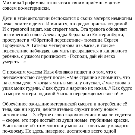
Михаила Трофимова относятся к своим приёмным детям
совсем по-матерински.
Дети в этой антологии беспокоятся о своих матерях немногим
реже, чем те о детях. И винятся, что редко приезжают домой.
И с тревогой видят, как стареет мать. Эта тревога обновляет
поэтический голос Александра Кердана из Екатеринбурга,
проступает в «Обратной перспективе» тюменца Сергея
Горбунова. А Татьяна Четверикова из Омска, в той же
перспективе наблюдая, как мать превращается в капризного
ребёнка, с ужасом произносит: «Господи, дай ей легко
умереть…»
С похожим ужасом Илья Фоняков пишет и о том, что с
неизбежностью следует после: «Мне страшно вспомнить, что
на самом деле, // когда я мать в могилу опускал, // уже слова в
ушах моих гудели, // как будто я нарочно их искал. // Как будто
в смерти матери родимой // искал перерожденья своего!..»
Обречённое ожидание материнской смерти и погребение её
тела, как ни крути, действительно служит поэту новым
источником… Затёртое слово «вдохновение» вряд ли годится
– скорее, это горе достаёт из души новые, глубинные краски.
В антологии об этом много и у многих – опять же у каждого
по-своему. Но здесь, наверное, достаточно всего одной