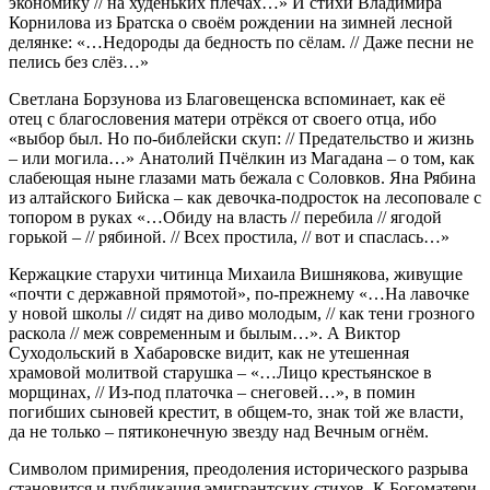
экономику // на худеньких плечах…» И стихи Владимира
Корнилова из Братска о своём рождении на зимней лесной
делянке: «…Недороды да бедность по сёлам. // Даже песни не
пелись без слёз…»
Светлана Борзунова из Благовещенска вспоминает, как её
отец с благословения матери отрёкся от своего отца, ибо
«выбор был. Но по-библейски скуп: // Предательство и жизнь
– или могила…» Анатолий Пчёлкин из Магадана – о том, как
слабеющая ныне глазами мать бежала с Соловков. Яна Рябина
из алтайского Бийска – как девочка-подросток на лесоповале с
топором в руках «…Обиду на власть // перебила // ягодой
горькой – // рябиной. // Всех простила, // вот и спаслась…»
Кержацкие старухи читинца Михаила Вишнякова, живущие
«почти с державной прямотой», по-прежнему «…На лавочке
у новой школы // сидят на диво молодым, // как тени грозного
раскола // меж современным и былым…». А Виктор
Суходольский в Хабаровске видит, как не утешенная
храмовой молитвой старушка – «…Лицо крестьянское в
морщинах, // Из-под платочка – снеговей…», в помин
погибших сыновей крестит, в общем-то, знак той же власти,
да не только – пятиконечную звезду над Вечным огнём.
Символом примирения, преодоления исторического разрыва
становится и публикация эмигрантских стихов. К Богоматери