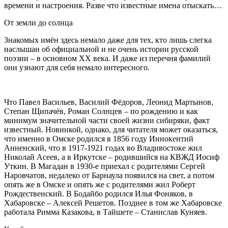
времени и настроения. Разве что известные имена отыскать…
От земли до солнца
Знакомых имён здесь немало даже для тех, кто лишь слегка
наслышан об официальной и не очень истории русской
поэзии – в основном XX века. И даже из перечня фамилий
они узнают для себя немало интересного.
Что Павел Васильев, Василий Фёдоров, Леонид Мартынов,
Степан Щипачёв, Роман Солнцев – по рождению и как
минимум значительной части своей жизни сибиряки, факт
известный. Новинкой, однако, для читателя может оказаться,
что именно в Омске родился в 1856 году Иннокентий
Анненский, что в 1917-1921 годах во Владивостоке жил
Николай Асеев, а в Иркутске – родившийся на КВЖД Иосиф
Уткин. В Магадан в 1930-е приехал с родителями Сергей
Наровчатов, недалеко от Барнаула появился на свет, а потом
опять же в Омске и опять же с родителями жил Роберт
Рождественский. В Бодайбо родился Илья Фоняков, в
Хабаровске – Алексей Решетов. Позднее в том же Хабаровске
работала Римма Казакова, в Тайшете – Станислав Куняев.