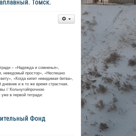
Заплавный. Томск.
етради – «Надежда и сомненья»,
и, неведомый простор», «Неспешно
вету», «Когда кипит невидимая битва»,
 дневник и в то же время страстная,
вы // Кольчугойпрочною
 уже в первой тетради:
орительный Фонд