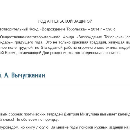
ПОД АНГЕЛЬСКОЙ ЗАЩИТОЙ
готворительный Фонд «Возрождение Тобольска» – 2014 г – 390 с
Общественно-благотворительного Фонда «Возрождение Тобольска» со
ндарь» грядущего года. Это не только красивая традиция, живущая в
ное поле трудной, но благодатной работы огромного коллектива люде
ей Время, отмечающей Дни рождения коллег и единомышленников.
. А. Вычугжанин
вым сборник поэтических тетрадей Дмитрия Мизгулина вызывает калейд
 класс! Но обо всем по порядку.
роведом, но книгу люблю. За многие годы поисков нужных изданий на 