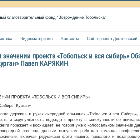
иотека
Видеоматериалы
Контакты
Сайт проекта Достоевский
 значении проекта «Тобольск и вся сибирь» О
 Курган» Павел КАРЯКИН
ЕНИИ ПРОЕКТА «ТОБОЛЬСК И ВСЯ СИБИРЬ»
Сибирь. Курган»
когда держишь в руках очередной альманах «Тобольск и вся Сибирь»,
ость и скрупулёзность подхода к проекту в совокупности со вниман
ниги поражает и восхищает, не говоря уже о колоссальном значении данн
В очередной раз над данным выпуском работала команда профессио
архивные, включая редчайшие фото нашего, прошлого и позапрошло