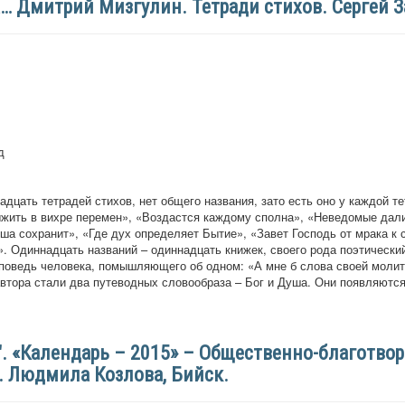
а… Дмитрий Мизгулин. Тетради стихов. Сергей 
д
адцать тетрадей стихов, нет общего названия, зато есть оно у каждой т
жить в вихре перемен», «Воздастся каждому сполна», «Неведомые дал
ша сохранит», «Где дух определяет Бытие», «Завет Господь от мрака к с
. Одиннадцать названий – одиннадцать книжек, своего рода поэтический
поведь человека, помышляющего об одном: «А мне б слова своей молит
втора стали два путеводных словообраза – Бог и Душа. Они появляются
". «Календарь – 2015» – Общественно-благотв
. Людмила Козлова, Бийск.