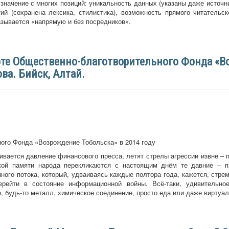
значение с многих позиций: уникальность данных (указаны даже источни
й (сохранена лексика, стилистика), возможность прямого читательск
азывается «напрямую и без посредников».
боте Общественно-благотворительного Фонда «В
ва. Бийск, Алтай.
ого Фонда «Возрождение Тобольска» в 2014 году
ивается давление финансового пресса, летят стрелы агрессии извне –
еской памяти народа перекликаются с настоящим днём те давние – 
ого потока, который, удваиваясь каждые полтора года, кажется, стрем
ерейти в состояние информационной войны. Всё-таки, удивительно
, будь-то металл, химическое соединение, просто еда или даже виртуа