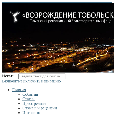
Искать...
Включить/выключить навигацию
Главная
События
Статьи
Пресс релизы
Отзывы и рецензии
Интервью