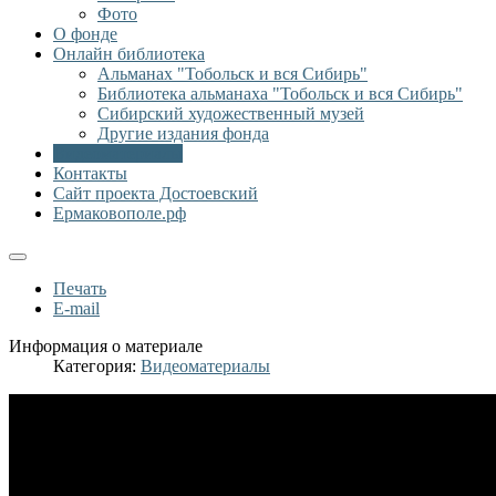
Фото
О фонде
Онлайн библиотека
Альманах "Тобольск и вся Сибирь"
Библиотека альманаха "Тобольск и вся Сибирь"
Сибирский художественный музей
Другие издания фонда
Видеоматериалы
Контакты
Сайт проекта Достоевский
Ермаковополе.рф
Печать
E-mail
Информация о материале
Категория:
Видеоматериалы